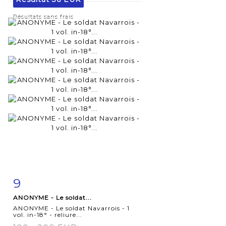
Résultats sans frais
9
Fiche
Zoom
ANONYME - Le soldat...
détaillée
ANONYME - Le soldat Navarrois - 1
vol. in-18° - reliure...