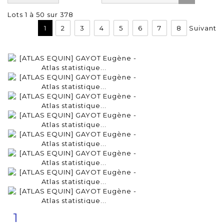
Lots 1 à 50 sur 378
1
2
3
4
5
6
7
8
Suivant
1
Fiche
Zoom