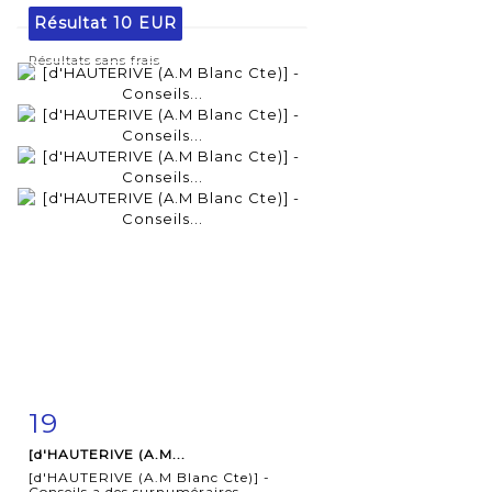
Résultat
10 EUR
Résultats sans frais
19
Fiche
Zoom
[d'HAUTERIVE (A.M...
détaillée
[d'HAUTERIVE (A.M Blanc Cte)] -
Conseils a des surnuméraires...