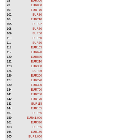
92
EUR500
93
EUR800
101
EUR140
102
EUR80
104
EUR210
105
EUR22
108
EUR70
109
EUR50
110
EUR50
111
EUR50
118
EUR155
119
EUR620
120
EUR880
122
EUR210
123
EUR360
124
EUR85
126
EUR200
127
EUR220
130
EUR320
134
EUR700
141
EUR260
142
EUR170
143
EUR115
144
EUR155
157
EUR65
159
EUR41,000
161
EUR330
163
EUR65
164
EUR150
165
EUR3,000