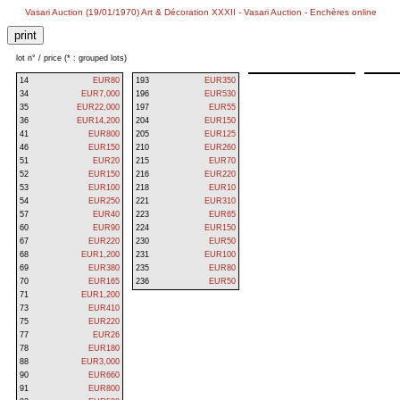
Vasari Auction (19/01/1970) Art & Décoration XXXII - Vasari Auction - Enchères online
lot n° / price (* : grouped lots)
14
EUR80
193
EUR350
34
EUR7,000
196
EUR530
35
EUR22,000
197
EUR55
36
EUR14,200
204
EUR150
41
EUR800
205
EUR125
46
EUR150
210
EUR260
51
EUR20
215
EUR70
52
EUR150
216
EUR220
53
EUR100
218
EUR10
54
EUR250
221
EUR310
57
EUR40
223
EUR65
60
EUR90
224
EUR150
67
EUR220
230
EUR50
68
EUR1,200
231
EUR100
69
EUR380
235
EUR80
70
EUR165
236
EUR50
71
EUR1,200
73
EUR410
75
EUR220
77
EUR26
78
EUR180
88
EUR3,000
90
EUR660
91
EUR800