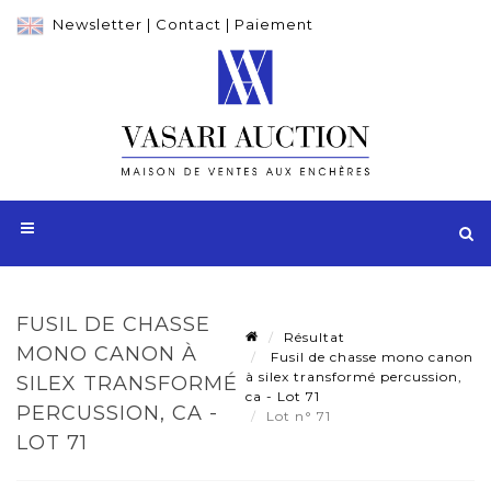
Newsletter
|
Contact
|
Paiement
FUSIL DE CHASSE
Résultat
MONO CANON À
Fusil de chasse mono canon
à silex transformé percussion,
SILEX TRANSFORMÉ
ca - Lot 71
PERCUSSION, CA -
Lot n° 71
LOT 71