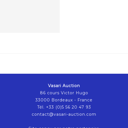
Vasari Auction
86 cours Victor Hugo
33000 Bordeaux - France
Tél. +33 (0)5 56 20 47 93
contact@vasari-auction.com