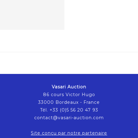
Vasari Auction
86 cours Victor Hugo
33000 Bordeaux - France
Tél. +33 (0)5 56 20 47 93
contact@vasari-auction.com
Site conçu par notre partenaire