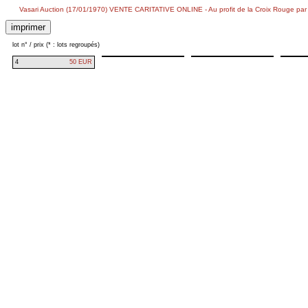
Vasari Auction (17/01/1970) VENTE CARITATIVE ONLINE - Au profit de la Croix Rouge par 
lot n° / prix (* : lots regroupés)
4
50 EUR