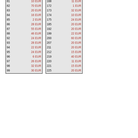
81
10 EUR
168
11 EUR
82
70 EUR
172
1 EUR
83
20 EUR
173
32 EUR
84
16 EUR
174
10 EUR
85
2 EUR
175
24 EUR
86
28 EUR
185
20 EUR
87
55 EUR
192
20 EUR
88
46 EUR
199
22 EUR
92
24 EUR
200
60 EUR
93
28 EUR
207
20 EUR
94
22 EUR
211
20 EUR
95
24 EUR
212
15 EUR
96
6 EUR
219
40 EUR
97
26 EUR
220
11 EUR
98
32 EUR
221
15 EUR
99
30 EUR
225
20 EUR