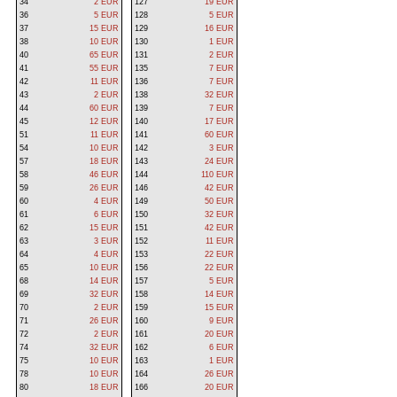
34
2 EUR
127
19 EUR
36
5 EUR
128
5 EUR
37
15 EUR
129
16 EUR
38
10 EUR
130
1 EUR
40
65 EUR
131
2 EUR
41
55 EUR
135
7 EUR
42
11 EUR
136
7 EUR
43
2 EUR
138
32 EUR
44
60 EUR
139
7 EUR
45
12 EUR
140
17 EUR
51
11 EUR
141
60 EUR
54
10 EUR
142
3 EUR
57
18 EUR
143
24 EUR
58
46 EUR
144
110 EUR
59
26 EUR
146
42 EUR
60
4 EUR
149
50 EUR
61
6 EUR
150
32 EUR
62
15 EUR
151
42 EUR
63
3 EUR
152
11 EUR
64
4 EUR
153
22 EUR
65
10 EUR
156
22 EUR
68
14 EUR
157
5 EUR
69
32 EUR
158
14 EUR
70
2 EUR
159
15 EUR
71
26 EUR
160
9 EUR
72
2 EUR
161
20 EUR
74
32 EUR
162
6 EUR
75
10 EUR
163
1 EUR
78
10 EUR
164
26 EUR
80
18 EUR
166
20 EUR