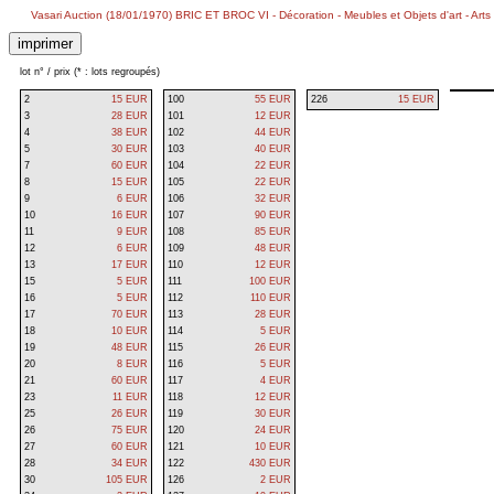
Vasari Auction (18/01/1970) BRIC ET BROC VI - Décoration - Meubles et Objets d'art - 
lot n° / prix (* : lots regroupés)
2
15 EUR
100
55 EUR
226
15 EUR
3
28 EUR
101
12 EUR
4
38 EUR
102
44 EUR
5
30 EUR
103
40 EUR
7
60 EUR
104
22 EUR
8
15 EUR
105
22 EUR
9
6 EUR
106
32 EUR
10
16 EUR
107
90 EUR
11
9 EUR
108
85 EUR
12
6 EUR
109
48 EUR
13
17 EUR
110
12 EUR
15
5 EUR
111
100 EUR
16
5 EUR
112
110 EUR
17
70 EUR
113
28 EUR
18
10 EUR
114
5 EUR
19
48 EUR
115
26 EUR
20
8 EUR
116
5 EUR
21
60 EUR
117
4 EUR
23
11 EUR
118
12 EUR
25
26 EUR
119
30 EUR
26
75 EUR
120
24 EUR
27
60 EUR
121
10 EUR
28
34 EUR
122
430 EUR
30
105 EUR
126
2 EUR