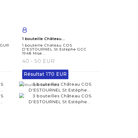
8
m
Fiche
Zoom
1 bouteille Château...
détaillée
ÉGUR
1 bouteille Château COS
D'ESTOURNEL St Estèphe GCC
1948 Mise...
40 - 50 EUR
Résultat
170 EUR
Résultats sans frais