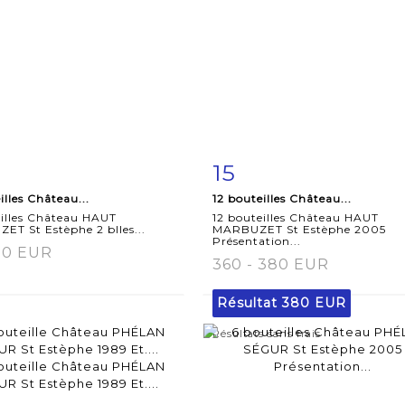
15
iche
Zoom
Fiche
Zoo
illes Château...
12 bouteilles Château...
aillée
détaillée
eilles Château HAUT
12 bouteilles Château HAUT
T St Estèphe 2 blles...
MARBUZET St Estèphe 2005
Présentation...
90 EUR
360 - 380 EUR
Résultat
380 EUR
Résultats sans frais