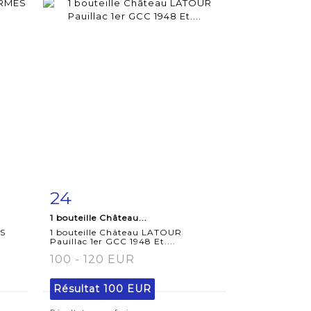
24
m
Fiche
Zoom
1 bouteille Château...
détaillée
ES
1 bouteille Château LATOUR
Pauillac 1er GCC 1948 Et....
100 - 120 EUR
Résultat
100 EUR