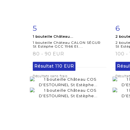
5
6
Fiche
Zoom
F
1 bouteille Château...
2 boute
détaillée
dét
1 bouteille Château CALON SÉGUR
2 bout
St Estèphe GCC 1966 Et....
St Estè
80 - 90 EUR
100 -
Résultat
110 EUR
Résul
Résultats sans frais
Résultat