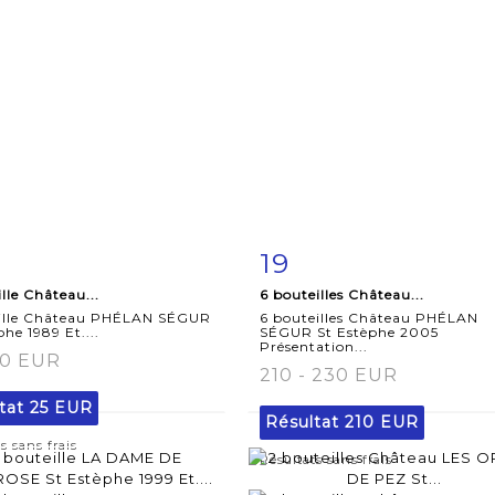
19
iche
Zoom
Fiche
Zoo
ille Château...
6 bouteilles Château...
aillée
détaillée
eille Château PHÉLAN SÉGUR
6 bouteilles Château PHÉLAN
phe 1989 Et....
SÉGUR St Estèphe 2005
Présentation...
30 EUR
210 - 230 EUR
tat
25 EUR
Résultat
210 EUR
s sans frais
Résultats sans frais