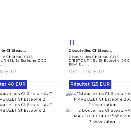
11
iche
Zoom
Fiche
Zoo
ille Château...
2 bouteilles Château...
aillée
détaillée
ille Château COS
2 bouteilles Château COS
URNEL St Estèphe GCC
D'ESTOURNEL St Estèphe GCC
...
1984 Et.:...
50 EUR
100 - 120 EUR
tat
40 EUR
Résultat
125 EUR
s sans frais
Résultats sans frais