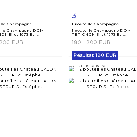
3
iche
Zoom
Fiche
Zoo
ille Champagne...
1 bouteille Champagne...
aillée
détaillée
eille Champagne DOM
1 bouteille Champagne DOM
ON Brut 1973 Et....
PÉRIGNON Brut 1973 Et....
 200 EUR
180 - 200 EUR
Résultat
180 EUR
Résultats sans frais