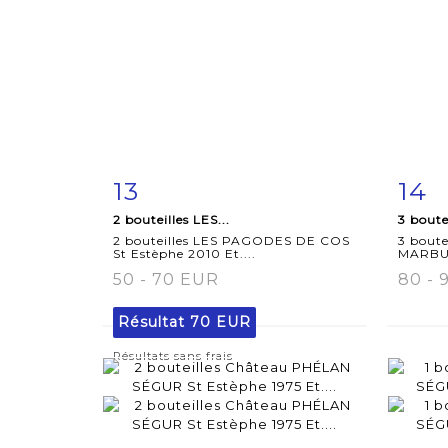
13
14
Fiche
Zoom
F
2 bouteilles LES...
3 boute
détaillée
dét
2 bouteilles LES PAGODES DE COS
3 bout
St Estèphe 2010 Et....
MARBUZE
50 - 70 EUR
80 - 
Résultat
70 EUR
Résultats sans frais