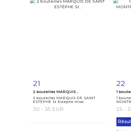
21
22
Fiche
Zoom
F
2 bouteilles MARQUIS...
1 boute
détaillée
dét
2 bouteilles MARQUIS DE SAINT
1 bout
ESTÈPHE St Estèphe mise...
MONTRO
30 - 35 EUR
25 - 
Résul