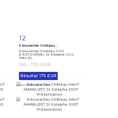
12
m
Fiche
Zoom
3 bouteilles Château...
détaillée
3 bouteilles Château COS
D'ESTOURNEL St Estèphe GCC
1984 Et....
150 - 170 EUR
Résultat
175 EUR
Résultats sans frais