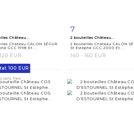
7
iche
Zoom
Fiche
Zoo
illes Château...
2 bouteilles Château...
aillée
détaillée
eilles Château CALON SÉGUR
2 bouteilles Château CALON S
phe GCC 1998 Et....
St Estèphe GCC 2000 Et....
 120 EUR
140 - 160 EUR
tat
100 EUR
s sans frais