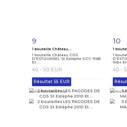
9
10
Fiche
Zoom
F
1 bouteille Château...
1 boute
détaillée
dét
1 bouteille Château COS
1 boute
D'ESTOURNEL St Estèphe GCC 1968
D'ESTO
Et....
1984 Et.
40 - 50 EUR
40 - 
Résultat
55 EUR
Résul
Résultats sans frais
Résultat