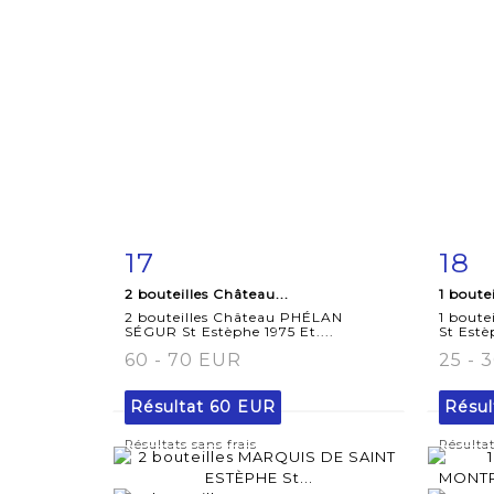
17
18
Fiche
Zoom
F
2 bouteilles Château...
1 boute
détaillée
dét
2 bouteilles Château PHÉLAN
1 bout
SÉGUR St Estèphe 1975 Et....
St Estè
60 - 70 EUR
25 - 
Résultat
60 EUR
Résul
Résultats sans frais
Résultat