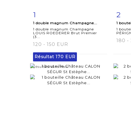
1
2
Fiche
Zoom
F
1 double magnum Champagne...
1 boute
détaillée
dét
1 double magnum Champagne
1 bout
LOUIS ROEDERER Brut Premier
PÉRIGN
(3...
180 -
120 - 150 EUR
Résultat
170 EUR
Résultats sans frais