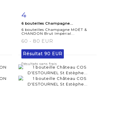
4
m
Fiche
Zoom
6 bouteilles Champagne...
détaillée
6 bouteilles Champagne MOËT &
CHANDON Brut Impérial...
60 - 80 EUR
Résultat
90 EUR
Résultats sans frais