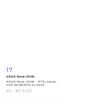
17
Fiche
Zoom
ARAR René (1908...
détaillée
ARAR René (1908 - 1973) Après-
midi de détente au bord...
60 - 80 EUR