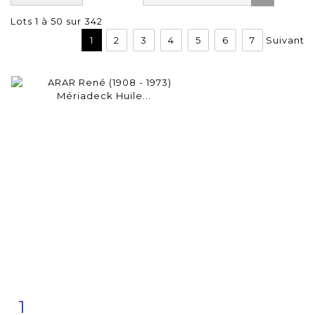
Lots 1 à 50 sur 342
1
2
3
4
5
6
7
Suivant
1
Fiche
Zoom