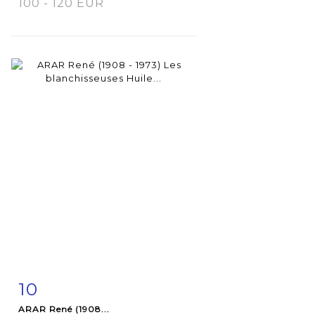
100 - 120 EUR
10
Fiche
Zoom
ARAR René (1908...