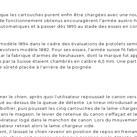
que les cartouches purent enfin être chargées avec une no
s de fonctionnement obtenus encouragèrent l'armée austro-
automatiques et à passer dès 1895 au stade des essais en co
r modèle 1894 dans le cadre des évaluations de pistolets se
evolvers modèle 1882. Pour ses essais, l'armée suisse fit fab
par la fabrique d'armes de Neuhausen, dont la marque fut a
és par la Suisse étaient chambrés en calibre 6,5 mm. Une part
e sûreté placée à l'arrière de la poignée.
rmer le chien, après quoi l'utilisateur repoussait le canon vers 
tué au-dessus de la queue de détente. Le tireur introduisait 
oîtier, puis poussait les cinq cartouches de la lame-chargeur
ans le magasin, le levier de retenue du canon s'effaçait et l
récupérateur logé dans le manchon de canon. Lors du mouvemen
ateur retirait alors la lame-chargeur vide.
ment, il laissait le chien revenir en position de repos en fre