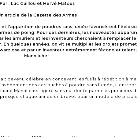
Par : Luc Guillou et Hervé Matous
n article de la
Gazette des Armes
e et l'apparition de poudres sans fumée favorisèrent l'éclo
armes de poing. Pour ces dernières, les nouveautés apparure
 les armuriers et les inventeurs cherchaient à remplacer le
. En quelques années, on vit se multiplier les projets prome
warzlose et par un inventeur extrêmement fécond et talent
Mannlicher.
ait devenu célèbre en concevant les fusils à répétition à ma
l'avènement des cartouches à poudre sans fumée, il entrepr
inand Mannlicher figure sans nul doute parmi les pionniers d
sa presque chaque année un brevet pour un modèle de pistol