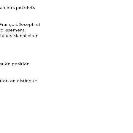
emiers pistolets
François Joseph et
oblissement,
rabines Mannlicher
st en position
tier, on distingue