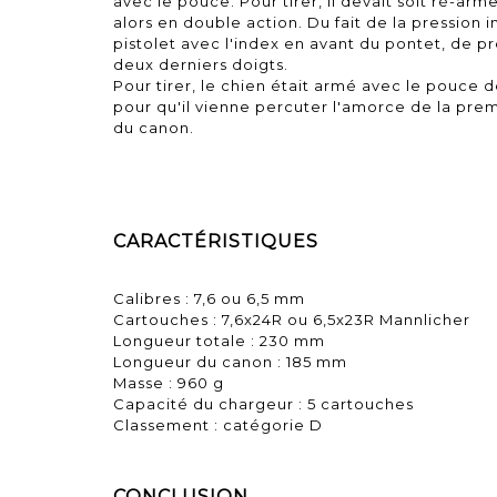
avec le pouce. Pour tirer, il devait soit ré-ar
alors en double action. Du fait de la pression i
pistolet avec l'index en avant du pontet, de 
deux derniers doigts.
Pour tirer, le chien était armé avec le pouce de
pour qu'il vienne percuter l'amorce de la prem
du canon.
CARACTÉRISTIQUES
Calibres : 7,6 ou 6,5 mm
Cartouches : 7,6x24R ou 6,5x23R Mannlicher
Longueur totale : 230 mm
Longueur du canon : 185 mm
Masse : 960 g
Capacité du chargeur : 5 cartouches
Classement : catégorie D
CONCLUSION