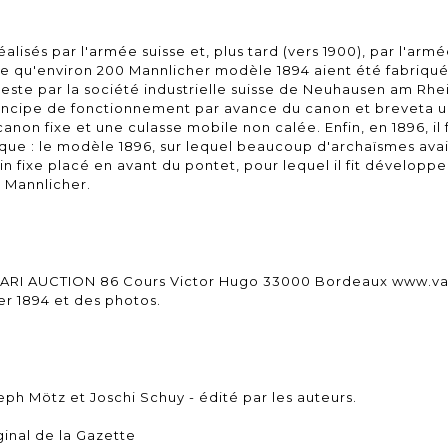
alisés par l'armée suisse et, plus tard (vers 1900), par l'arm
ble qu'environ 200 Mannlicher modèle 1894 aient été fabriqué
reste par la société industrielle suisse de Neuhausen am Rhein
rincipe de fonctionnement par avance du canon et breveta
on fixe et une culasse mobile non calée. Enfin, en 1896, il 
que : le modèle 1896, sur lequel beaucoup d'archaïsmes ava
in fixe placé en avant du pontet, pour lequel il fit développ
m Mannlicher.
ASARI AUCTION 86 Cours Victor Hugo 33000 Bordeaux
www.va
er 1894 et des photos.
ph Mötz et Joschi Schuy - édité par les auteurs.
inal de la Gazette