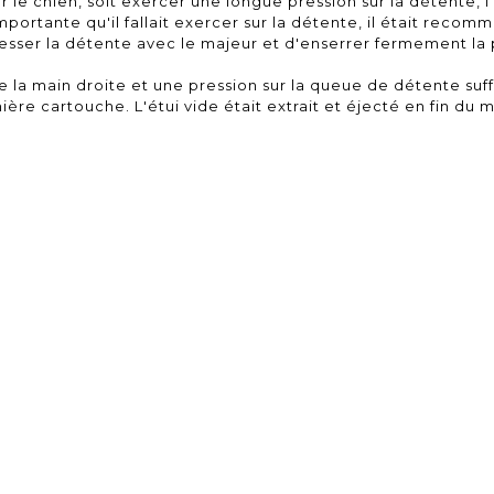
mer le chien, soit exercer une longue pression sur la détente,
mportante qu'il fallait exercer sur la détente, il était recom
presser la détente avec le majeur et d'enserrer fermement la
 la main droite et une pression sur la queue de détente suffis
ière cartouche. L'étui vide était extrait et éjecté en fin d