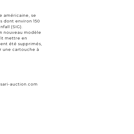
ée américaine, se
s dont environ 150
fall (SIG).
 un nouveau modèle
fit mettre en
ient été supprimés,
er une cartouche à
sari-auction.com