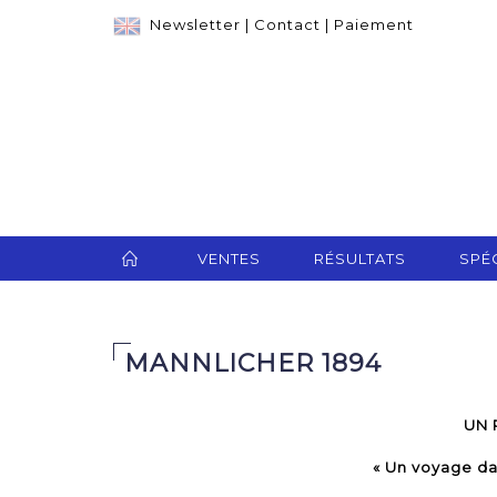
Newsletter
|
Contact
|
Paiement
VENTES
RÉSULTATS
SPÉC
MANNLICHER 1894
UN 
« Un voyage da