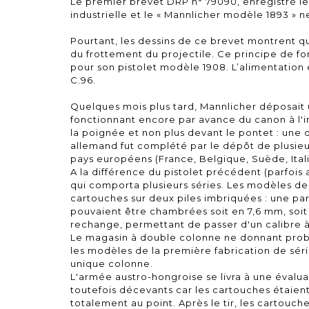
Le premier brevet DRP n° 79090, enregistré l
industrielle et le « Mannlicher modèle 1893 » 
Pourtant, les dessins de ce brevet montrent q
du frottement du projectile. Ce principe de
pour son pistolet modèle 1908. L’alimentation
C.96.
Quelques mois plus tard, Mannlicher déposait
fonctionnant encore par avance du canon à l'i
la poignée et non plus devant le pontet : une 
allemand fut complété par le dépôt de plusieu
pays européens (France, Belgique, Suède, Itali
A la différence du pistolet précédent (parfois 
qui comporta plusieurs séries. Les modèles d
cartouches sur deux piles imbriquées : une p
pouvaient être chambrées soit en 7,6 mm, soit 
rechange, permettant de passer d'un calibre à 
Le magasin à double colonne ne donnant proba
les modèles de la première fabrication de séri
unique colonne.
L'armée austro-hongroise se livra à une évaluat
toutefois décevants car les cartouches étaien
totalement au point. Après le tir, les cartouch