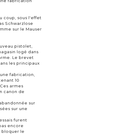
ne fabrication
 coup, sous l'effet
eas Schwarzlose
comme sur le Mauser
uveau pistolet,
 magasin logé dans
'arme. Le brevet
ans les principaux
une fabrication,
tenant 10
. Ces armes
un canon de
t abandonnée sur
osées sur une
essais furent
 pas encore
r bloquer le