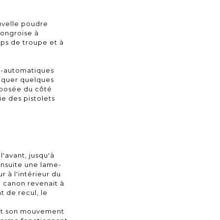
uvelle poudre
hongroise à
rps de troupe et à
mi-automatiques
riquer quelques
pposée du côté
ie des pistolets
l'avant, jusqu'à
ensuite une lame-
 à l'intérieur du
e canon revenait à
t de recul, le
inant son mouvement