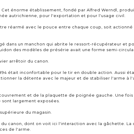
. Cet énorme établissement, fondé par Alfred Werndl, produi
 autrichienne, pour l'exportation et pour l'usage civil.
it être réarmé avec le pouce entre chaque coup, soit actionn
gé dans un manchon qui abrite le ressort-récupérateur et p
 guidon des modèles de présérie avait une forme semi-circula
evier arrêtoir du canon.
 était inconfortable pour le tir en double action. Aussi étai
actionner la détente avec le majeur et de stabiliser l'arme à l'
recouvrement et de la plaquette de poignée gauche. Une fois
e sont largement exposées.
e supérieure du magasin.
ir du canon, dont on voit ici l'interaction avec la gâchette. La
èces de l'arme.