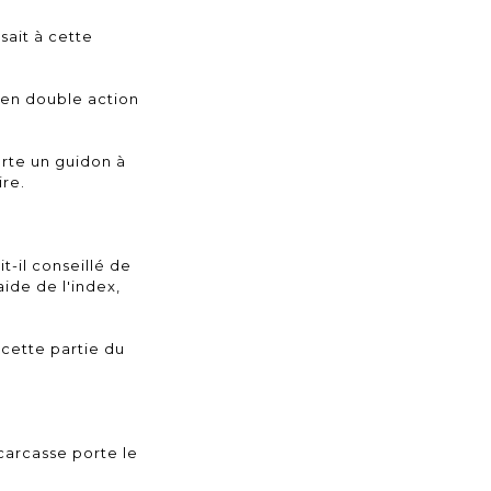
sait à cette
é en double action
orte un guidon à
ire.
t-il conseillé de
aide de l'index,
 cette partie du
 carcasse porte le