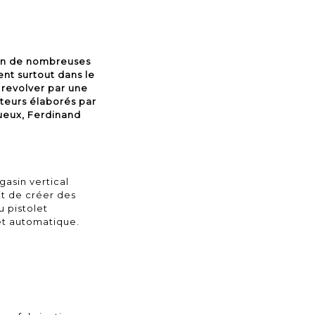
sion de nombreuses
nt surtout dans le
 revolver par une
tteurs élaborés par
ueux, Ferdinand
gasin vertical
it de créer des
u pistolet
et automatique.