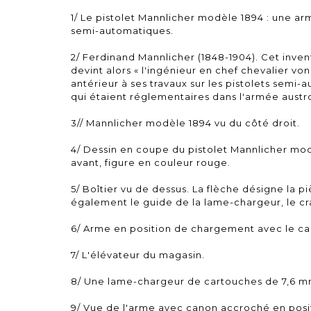
1/ Le pistolet Mannlicher modèle 1894 : une ar
semi-automatiques.
2/ Ferdinand Mannlicher (1848-1904). Cet inve
devint alors « l'ingénieur en chef chevalier v
antérieur à ses travaux sur les pistolets semi
qui étaient réglementaires dans l'armée austr
3// Mannlicher modèle 1894 vu du côté droit.
4/ Dessin en coupe du pistolet Mannlicher modèl
avant, figure en couleur rouge.
5/ Boîtier vu de dessus. La flèche désigne la pi
également le guide de la lame-chargeur, le cra
6/ Arme en position de chargement avec le can
7/ L'élévateur du magasin.
8/ Une lame-chargeur de cartouches de 7,6 m
9/ Vue de l'arme avec canon accroché en posi