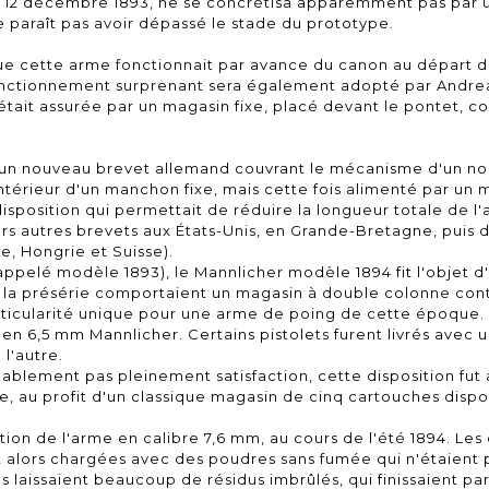
e 12 décembre 1893, ne se concrétisa apparemment pas par u
ne paraît pas avoir dépassé le stade du prototype.
ue cette arme fonctionnait par avance du canon au départ du
 fonctionnement surprenant sera également adopté par Andr
 était assurée par un magasin fixe, placé devant le pontet, 
 un nouveau brevet allemand couvrant le mécanisme d'un no
ntérieur d'un manchon fixe, mais cette fois alimenté par un
disposition qui permettait de réduire la longueur totale de l
rs autres brevets aux États-Unis, en Grande-Bretagne, puis d
e, Hongrie et Suisse).
appelé modèle 1893), le Mannlicher modèle 1894 fit l'objet d'
e la présérie comportaient un magasin à double colonne con
articularité unique pour une arme de poing de cette époque
en 6,5 mm Mannlicher. Certains pistolets furent livrés avec 
l'autre.
blement pas pleinement satisfaction, cette disposition fu
e, au profit d'un classique magasin de cinq cartouches disp
ion de l'arme en calibre 7,6 mm, au cours de l'été 1894. Les 
t alors chargées avec des poudres sans fumée qui n'étaient
es laissaient beaucoup de résidus imbrûlés, qui finissaient pa