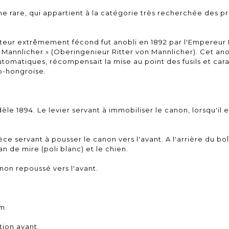
me rare, qui appartient à la catégorie très recherchée des pr
nteur extrêmement fécond fut anobli en 1892 par l'Empereur 
on Mannlicher » (Oberingenieur Ritter von Mannlicher). Cet an
-automatiques, récompensait la mise au point des fusils et ca
o-hongroise.
e 1894. Le levier servant à immobiliser le canon, lorsqu'il e
èce servant à pousser le canon vers l'avant. A l'arrière du boî
n de mire (poli blanc) et le chien.
on repoussé vers l'avant.
m.
tion avant.