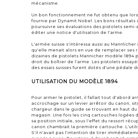
mécanisme.
Un bon fonctionnement ne fut obtenu que lors
fournie par Dynamit Nobel. Les bons résultat
poursuivre ses évaluations des pistolets semi-
éditer une notice d'utilisation de l'arme.
L'armée suisse s'intéressa aussi au Mannliche
qu'elle menait alors en vue de remplacer ses r
dizaines de pistolets Mannicher modèle 1894 
droit du boîtier de l'arme. Les pistolets essay
des essais suisses furent dotés d'une pédale d
UTILISATION DU MODÈLE 1894
Pour armer le pistolet, il fallait tout d'abord a
accrochage sur un levier arrêtoir du canon, si
chargeur dans le guide se trouvant en haut du b
magasin. Une fois les cinq cartouches logées d
sa position initiale, sous l'effet du ressort 
canon chambrait la première cartouche. L'utilis
S'il n'avait pas l'intention de tirer immédiate