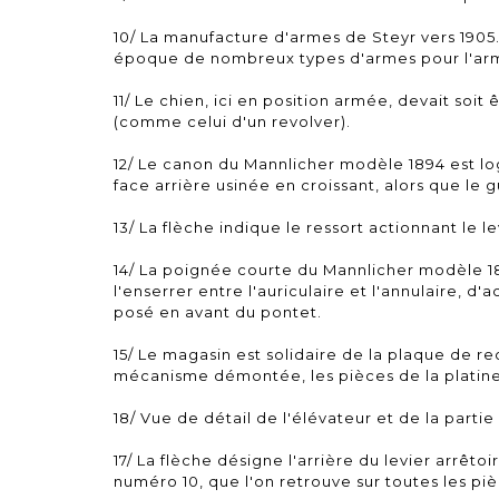
10/ La manufacture d'armes de Steyr vers 1905
époque de nombreux types d'armes pour l'armée
11/ Le chien, ici en position armée, devait so
(comme celui d'un revolver).
12/ Le canon du Mannlicher modèle 1894 est lo
face arrière usinée en croissant, alors que le
13/ La flèche indique le ressort actionnant le l
14/ La poignée courte du Mannlicher modèle 1894
l'enserrer entre l'auriculaire et l'annulaire, d'
posé en avant du pontet.
15/ Le magasin est solidaire de la plaque de 
mécanisme démontée, les pièces de la platin
18/ Vue de détail de l'élévateur et de la parti
17/ La flèche désigne l'arrière du levier arrêto
numéro 10, que l'on retrouve sur toutes les pi