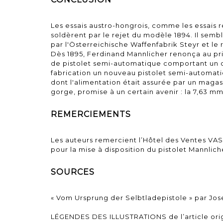
Les essais austro-hongrois, comme les essais ré
soldèrent par le rejet du modèle 1894. Il sem
par l'Österreichische Waffenfabrik Steyr et le 
Dès 1895, Ferdinand Mannlicher renonça au p
de pistolet semi-automatique comportant un can
fabrication un nouveau pistolet semi-automati
dont l'alimentation était assurée par un magas
gorge, promise à un certain avenir : la 7,63 m
REMERCIEMENTS
Les auteurs remercient l’Hôtel des Ventes V
pour la mise à disposition du pistolet Mannlich
SOURCES
« Vom Ursprung der Selbtladepistole » par Jose
LÉGENDES DES ILLUSTRATIONS de l’article orig