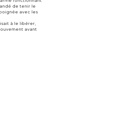
 l'arme fonctionnant
mandé de tenir le
 poignée avec les
ait à le libérer,
u mouvement avant