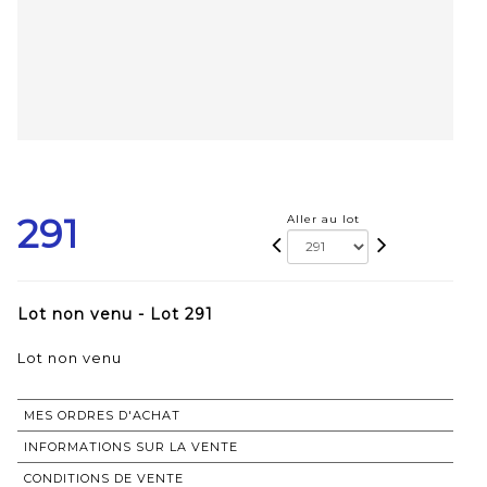
291
Aller au lot
Lot non venu - Lot 291
Lot non venu
MES ORDRES D'ACHAT
INFORMATIONS SUR LA VENTE
CONDITIONS DE VENTE