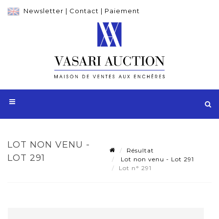
Newsletter
|
Contact
|
Paiement
LOT NON VENU -
Résultat
LOT 291
Lot non venu - Lot 291
Lot n° 291