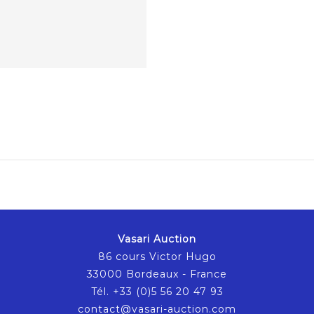
Vasari Auction
86 cours Victor Hugo
33000 Bordeaux - France
Tél. +33 (0)5 56 20 47 93
contact@vasari-auction.com