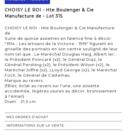
CHOISY LE ROI - Hte Boulenger & Cie
Manufacture de - Lot 315
CHOISY LE ROI - Hte Boulenger & Cie Manufacture
de
Suite de quinze assiettes en faïence fine à décor
"1914 - Les artisans de la Victoire - 1919" figurant en
grisaille des portraits en son centre souligné de leur
nom tel que : Le Maréchal Douglas Haig, Albert Ier,
le Président Poincaré (x2), le Général Diaz, le
Général Pershing (x2), le Président Wilson (x2), le
Maréchal Joffre (x2), LLoyd George (x2), le Maréchal
Foch, le Général de Castelnau
Marque au revers
(fêles, éclat au revers sur l'une, une assiette
accidentée, légères usures au décor, brunissement
à l'émail)
Diam. : 21,5 cm
MES ORDRES D'ACHAT
INFORMATIONS SUR LA VENTE