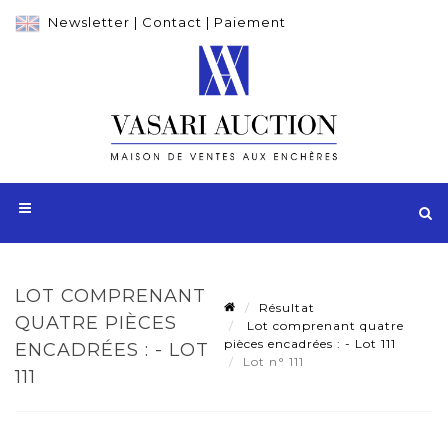
Newsletter
|
Contact
|
Paiement
LOT COMPRENANT
Résultat
QUATRE PIÈCES
Lot comprenant quatre
pièces encadrées : - Lot 111
ENCADRÉES : - LOT
Lot n° 111
111