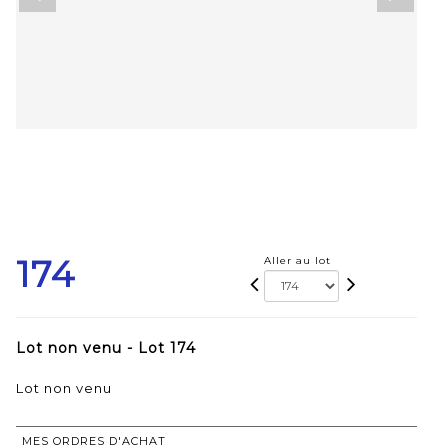
174
Aller au lot
Lot non venu - Lot 174
Lot non venu
MES ORDRES D'ACHAT