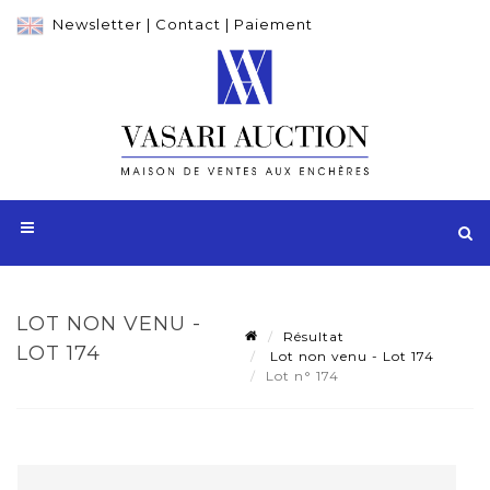
Newsletter
|
Contact
|
Paiement
LOT NON VENU -
Résultat
LOT 174
Lot non venu - Lot 174
Lot n° 174