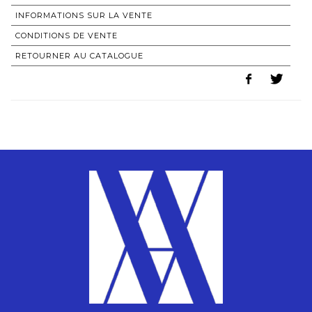
INFORMATIONS SUR LA VENTE
CONDITIONS DE VENTE
RETOURNER AU CATALOGUE