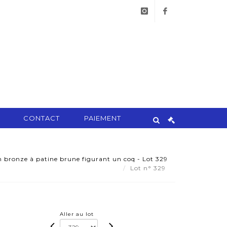
instagram
facebook
CONTACT
PAIEMENT
n bronze à patine brune figurant un coq - Lot 329
Lot n° 329
Aller au lot