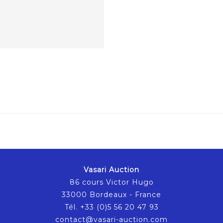
Vasari Auction
86 cours Victor Hugo
33000 Bordeaux - France
Tél. +33 (0)5 56 20 47 93
contact@vasari-auction.com