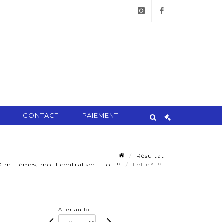
instagram
facebook
CONTACT
PAIEMENT
Résultat
millièmes, motif central ser - Lot 19
Lot n° 19
Aller au lot