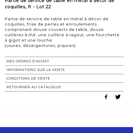
Partie de service de table en métal à décor de
coquilles, fr - Lot 22
Partie de service de table en métal à décor de
coquilles, frise de perles et enroulements
comprenant douze couverts de table, douze
cuillères à thé, une cuillère à ragout, une fourchette
à gigot et une louche
(usures, désargentures, piqures)
MES ORDRES D'ACHAT
INFORMATIONS SUR LA VENTE
CONDITIONS DE VENTE
RETOURNER AU CATALOGUE