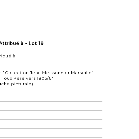
ttribué à - Lot 19
ribué à
n "Collection Jean Meissonnier Marseille"
. Toux Père vers 1805/6"
uche picturale)