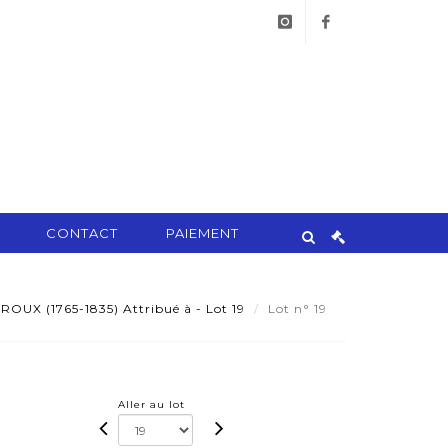
instagram
facebook
CONTACT
PAIEMENT
 ROUX (1765-1835) Attribué à - Lot 19
Lot n° 19
Aller au lot