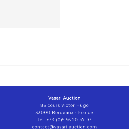
Vasari Auction
86 cours Victor Hugo
33000 Bordeaux - France
Tél. +33 (0)5 56 20 47 93
contact@vasari-auction.com