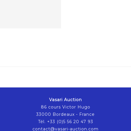
Vasari Auction
86 cours Victor Hugo
33000 Bordeaux - France
Tél. +33 (0)5 56 20 47 93
contact@vasari-auction.com