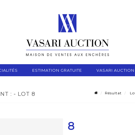
IALITÉS
ESTIMATION GRATUITE
VASARI AUCTION
Résultat
Lot
T : - LOT 8
8