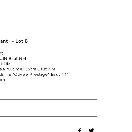
nt : - Lot 8
t :
UIN Brut NM
ut NM
e "Ultime" Extra Brut NM
ETTE "Cuvée Prestige" Brut NM
 cm