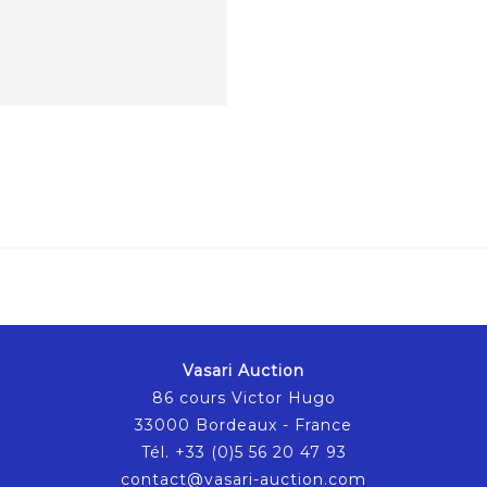
Vasari Auction
86 cours Victor Hugo
33000 Bordeaux - France
Tél. +33 (0)5 56 20 47 93
contact@vasari-auction.com