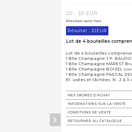
20 - 30 EUR
Résultats sans frais
Résultat :
32EUR
Lot de 4 bouteilles comprena
Lot de 4 bouteilles comprenan
1 Blle Champagne J.P. BAUDO
1 Blle Champagne MAREST Br
1 Blle Champagne BOIZEL cuvé
1 Blle Champagne PASCAL DEL
Et. usées et tâchées. N : 2 à 3
MES ORDRES D'ACHAT
INFORMATIONS SUR LA VENTE
CONDITIONS DE VENTE
RETOURNER AU CATALOGUE