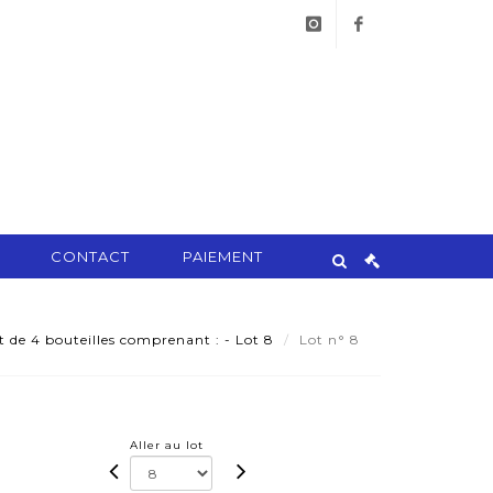
instagram
facebook
CONTACT
PAIEMENT
 de 4 bouteilles comprenant : - Lot 8
Lot n° 8
Aller au lot