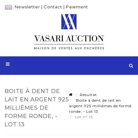
Newsletter
|
Contact
|
Paiement
BOITE À DENT DE
Résultat
LAIT EN ARGENT 925
Boite à dent de lait en
argent 925 millièmes de forme
MILLIÈMES DE
ronde, - Lot 13
FORME RONDE, -
Lot n° 13
LOT 13