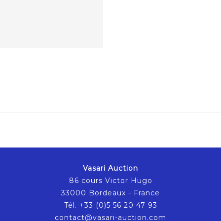
Vasari Auction
86 cours Victor Hugo
33000 Bordeaux - France
Tél. +33 (0)5 56 20 47 93
contact@vasari-auction.com