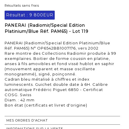
Résultats sans frais
Résultat :
9 800EUR
PANERAI (Radiomir/Special Edition
Platinium/Blue Réf. PAM65) - Lot 119
PANERAI (Radiomir/Special Edition Platinium/Blue
Réf. PAM65) N° OP6542BB1007176, vers 2002
Rare montre des Collections Radiomir produite à 99
exemplaires. Boitier de forme coussin en platine,
anses à fils amovibles et fond vissé hublot en saphir
(mouvement apparent et masse oscillante
monogrammé), signé, poinçonné.
Cadran bleu métalisé à chiffres et index
luminescents. Guichet double date à 6H. Calibre
automatique Frédéric Piguet 6850 - Certificat
COSG. Swiss
Diam. : 42 mm
Bon état (certificats et livret d'origine)
MES ORDRES D'ACHAT
INFORMATIONS SUR LA VENTE