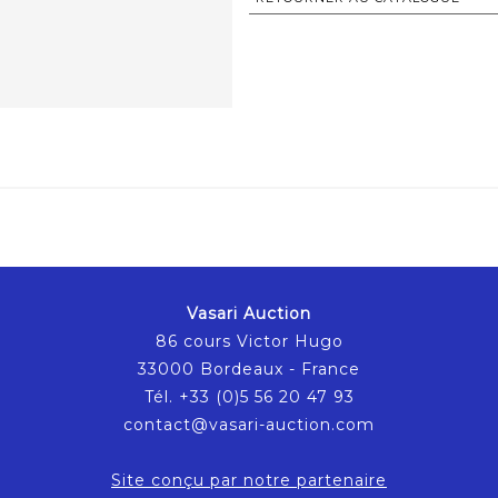
Vasari Auction
86 cours Victor Hugo
33000 Bordeaux - France
Tél. +33 (0)5 56 20 47 93
contact@vasari-auction.com
Site conçu par notre partenaire