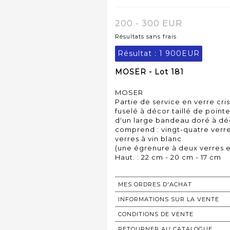
200 - 300 EUR
Résultats sans frais
Résultat :
1 900EUR
MOSER - Lot 181
MOSER
Partie de service en verre cri
fuselé à décor taillé de point
d'un large bandeau doré à déc
comprend : vingt-quatre verre 
verres à vin blanc
(une égrenure à deux verres et
Haut. : 22 cm - 20 cm - 17 cm
MES ORDRES D'ACHAT
INFORMATIONS SUR LA VENTE
CONDITIONS DE VENTE
RETOURNER AU CATALOGUE