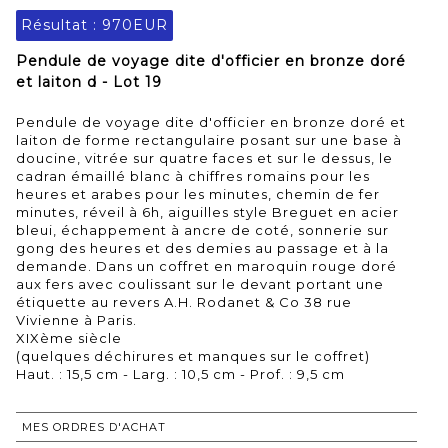
Résultat :
970EUR
Pendule de voyage dite d'officier en bronze doré
et laiton d - Lot 19
Pendule de voyage dite d'officier en bronze doré et
laiton de forme rectangulaire posant sur une base à
doucine, vitrée sur quatre faces et sur le dessus, le
cadran émaillé blanc à chiffres romains pour les
heures et arabes pour les minutes, chemin de fer
minutes, réveil à 6h, aiguilles style Breguet en acier
bleui, échappement à ancre de coté, sonnerie sur
gong des heures et des demies au passage et à la
demande. Dans un coffret en maroquin rouge doré
aux fers avec coulissant sur le devant portant une
étiquette au revers A.H. Rodanet & Co 38 rue
Vivienne à Paris.
XIXème siècle
(quelques déchirures et manques sur le coffret)
Haut. : 15,5 cm - Larg. : 10,5 cm - Prof. : 9,5 cm
MES ORDRES D'ACHAT