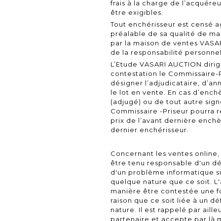
frais à la charge de l’acquére
être exigibles.
Tout enchérisseur est censé 
préalable de sa qualité de ma
par la maison de ventes VASA
de la responsabilité personnel
L’Etude VASARI AUCTION dirige
contestation le Commissaire-P
désigner l’adjudicataire, d’an
le lot en vente. En cas d’en
(adjugé) ou de tout autre signe
Commissaire -Priseur pourra 
prix de l’avant dernière enchèr
dernier enchérisseur.
Concernant les ventes online, 
être tenu responsable d'un dé
d'un problème informatique su
quelque nature que ce soit. L
manière être contestée une f
raison que ce soit liée à un 
nature. Il est rappelé par aille
partenaire et accepte par là 