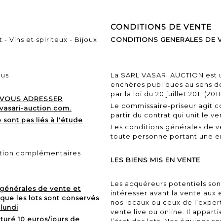
CONDITIONS DE VENTE
- Vins et spiriteux - Bijoux
CONDITIONS GENERALES DE 
ous
La SARL VASARI AUCTION est u
enchères publiques au sens d
par la
loi du 20 juillet 2011
(2011
 VOUS ADRESSER
Le commissaire-priseur agit 
asari-auction.com.
partir du contrat qui unit le v
 sont pas liés à l'étude
Les conditions générales de 
toute personne portant une e
tion complémentaires
LES BIENS MIS EN VENTE
Les acquéreurs potentiels sont
 générales de vente et
intéresser avant la vente aux 
ue les lots sont conservés
nos locaux ou ceux de l’expert
lundi
vente live ou online. Il appart
cturé 10 euros/jours de