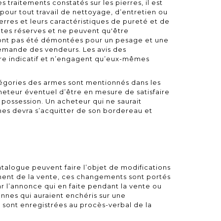
 traitements constatés sur les pierres, il est
our tout travail de nettoyage, d’entretien ou
erres et leurs caractéristiques de pureté et de
utes réserves et ne peuvent qu'être
n'ont pas été démontées pour un pesage et une
demande des vendeurs. Les avis des
itre indicatif et n’engagent qu’eux-mêmes
tégories des armes sont mentionnés dans les
acheteur éventuel d’être en mesure de satisfaire
 possession. Un acheteur qui ne saurait
nes devra s’acquitter de son bordereau et
atalogue peuvent faire l’objet de modifications
ment de la vente, ces changements sont portés
r l’annonce qui en faite pendant la vente ou
onnes qui auraient enchéris sur une
 sont enregistrées au procès-verbal de la