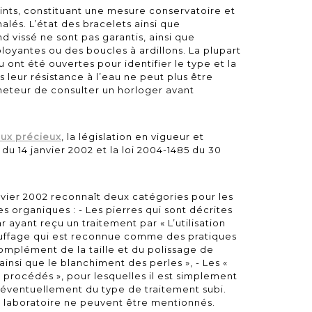
ints, constituant une mesure conservatoire et
alés. L’état des bracelets ainsi que
d vissé ne sont pas garantis, ainsi que
loyantes ou des boucles à ardillons. La plupart
u ont été ouvertes pour identifier le type et la
leur résistance à l’eau ne peut plus être
acheteur de consulter un horloger avant
aux précieux
, la législation en vigueur et
du 14 janvier 2002
et la
loi 2004-1485 du 30
nvier 2002 reconnaît deux catégories pour les
 organiques : - Les pierres qui sont décrites
 ayant reçu un traitement par « L’utilisation
hauffage qui est reconnue comme des pratiques
complément de la taille et du polissage de
ainsi que le blanchiment des perles », - Les «
 procédés », pour lesquelles il est simplement
u éventuellement du type de traitement subi.
n laboratoire ne peuvent être mentionnés.