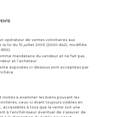
VENTE
n opérateur de ventes volontaires aux
e la
loi du 10 juillet 2000
(2000-642), modifiée
-850).
comme mandataire du vendeur et ne fait pas
endeur et l’acheteur.
vente exposées ci-dessous sont acceptées par
nchère.
 invités à examiner les biens pouvant les
enchères, ceux-ci étant toujours visibles en
, accessibles à tous que la vente soit une
ient à l’enchérisseur éventuel de s’assurer de