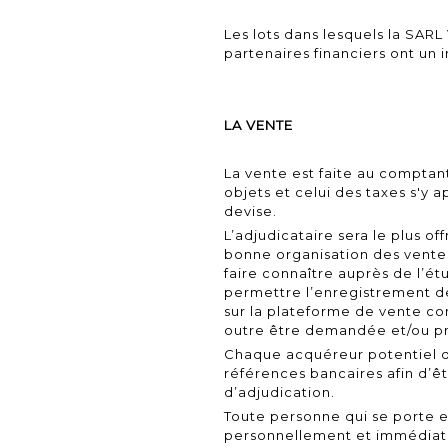
Les lots dans lesquels la SAR
partenaires financiers ont un 
LA VENTE
La vente est faite au comptan
objets et celui des taxes s'y
devise.
L’adjudicataire sera le plus of
bonne organisation des ventes,
faire connaître auprès de l’ét
permettre l’enregistrement de
sur la plateforme de vente co
outre être demandée et/ou p
Chaque acquéreur potentiel doi
références bancaires afin d’êt
d’adjudication.
Toute personne qui se porte e
personnellement et immédiat