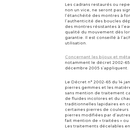
Les cadrans restaurés ou repe
non un vice, ne seront pas sign
l’étanchéité des montres à fon
l’authenticité des boucles dép
des montres résistantes à l’ea
qualité du mouvement dès lors 
garantie. Il est conseillé à l’
utilisation.
Concernant les bijoux et mét
notamment le
décret 2002-65 
décembre 2005
s’appliquent.
Le Décret n° 2002-65 du 14 ja
pierres gemmes et les matières
sans mention de traitement car
de fluides incolores et du c
traditionnelles lapidaires en 
certaines pierres de couleurs 
pierres modifiées par d’autres
fait mention de « traitées » o
Les traitements décelables e