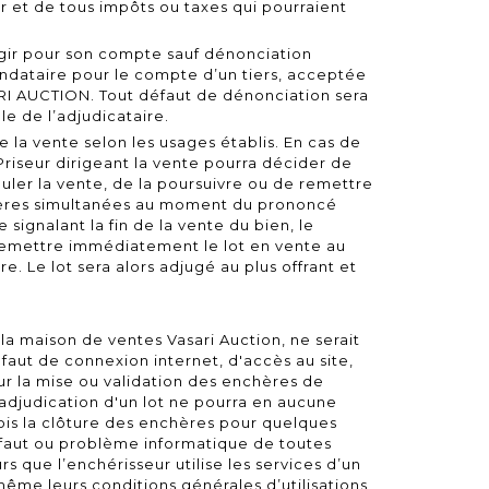
ur et de tous impôts ou taxes qui pourraient
agir pour son compte sauf dénonciation
ndataire pour le compte d’un tiers, acceptée
RI AUCTION. Tout défaut de dénonciation sera
le de l’adjudicataire.
 la vente selon les usages établis. En cas de
riseur dirigeant la vente pourra décider de
nuler la vente, de la poursuivre ou de remettre
chères simultanées au moment du prononcé
 signalant la fin de la vente du bien, le
remettre immédiatement le lot en vente au
e. Le lot sera alors adjugé au plus offrant et
la maison de ventes Vasari Auction, ne serait
faut de connexion internet, d'accès au site,
r la mise ou validation des enchères de
'adjudication d'un lot ne pourra en aucune
ois la clôture des enchères pour quelques
défaut ou problème informatique de toutes
urs que l’enchérisseur utilise les services d’un
même leurs conditions générales d’utilisations