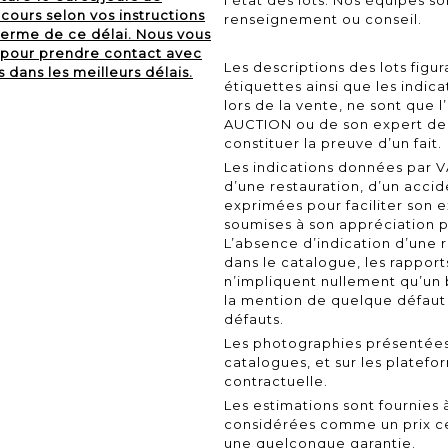
l’état des lots. Nos équipes so
cours selon vos instructions
renseignement ou conseil.
 terme de ce délai. Nous vous
e pour prendre contact avec
Les descriptions des lots figur
 dans les meilleurs délais.
étiquettes ainsi que les indi
lors de la vente, ne sont que 
AUCTION ou de son expert de l
constituer la preuve d’un fait.
Les indications données par V
d’une restauration, d’un accide
exprimées pour faciliter son 
soumises à son appréciation p
L’absence d’indication d’une r
dans le catalogue, les rapport
n’impliquent nullement qu’un 
la mention de quelque défaut 
défauts.
Les photographies présentées 
catalogues, et sur les platefo
contractuelle.
Les estimations sont fournies 
considérées comme un prix cer
une quelconque garantie.