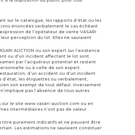
nt à la disposition du public pour tout
ant sur le catalogue, les rapports d’état ou les
cations énoncées verbalement le cas échéant
l’expression de l’opérateur de vente VASARI
eur perception du lot. Elles ne sauraient
ASARI AUCTION ou son expert sur l’existence
nt ou d’un incident affectant le lot sont
examen par l’acquéreur potentiel et restent
ersonnelle ou à celle de son expert.
estauration, d’un accident ou d’un incident
s d’état, les étiquettes ou verbalement,
bien soit exempt de tout défaut. Inversement
n’implique pas l’absence de tous autres
sur le site
www.vasari-auction.com
ou en
rmes intermédiaires n’ont pas de valeur
à titre purement indicatifs et ne peuvent être
tain. Les estimations ne sauraient constituer