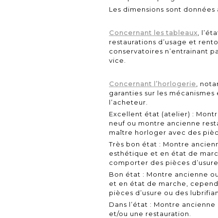
Les dimensions sont données à
Concernant les tableaux
, l’ét
restaurations d’usage et ren
conservatoires n’entrainant p
vice.
Concernant l’horlogerie
, not
garanties sur les mécanismes
l’acheteur.
Excellent état (atelier) : Mo
neuf ou montre ancienne restau
maître horloger avec des pièc
Très bon état : Montre ancien
esthétique et en état de ma
comporter des pièces d’usure 
Bon état : Montre ancienne o
et en état de marche, cepen
pièces d’usure ou des lubrifia
Dans l’état : Montre ancienne
et/ou une restauration.