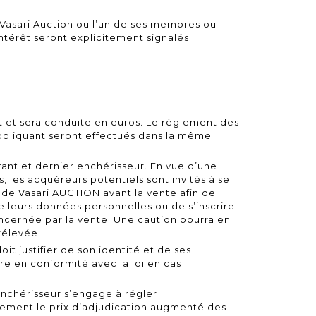
L Vasari Auction ou l’un de ses membres ou
intérêt seront explicitement signalés.
t et sera conduite en euros. Le règlement des
 appliquant seront effectués dans la même
frant et dernier enchérisseur. En vue d’une
 les acquéreurs potentiels sont invités à se
ude Vasari AUCTION avant la vente afin de
 leurs données personnelles ou de s’inscrire
ncernée par la vente. Une caution pourra en
rélevée.
t justifier de son identité et de ses
re en conformité avec la loi en cas
nchérisseur s’engage à régler
ement le prix d’adjudication augmenté des