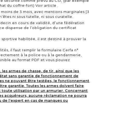
 de sécurité
comme prévu au CSI,
(par exemple
hat du coffre-fort)
Voir article
.
e moins de 3 mois, avec mentions marginales [
3
n’êtes ni sous tutelle, ni sous curatelle.
ecin en cours de validité, d’une fédération
nce dispense de l’obligation du
certificat
 sportive habilitée, il est destiné à prouver la
tés, il faut remplir le formulaire
Cerfa n°
directement à la police ou à la gendarmerie,
sponible au format PDF et vous pouvez
 les armes de chasse, de tir, ainsi que les
’état sans garantie de fonctionnement de
rmes ne pouvant être testées, le fonctionnement
tre garantie. Toutes les armes doivent faire
t toute utilisation par un armurier. Concernant
es acquéreurs, aucune réclamation ne pourra
ou de l'expert en cas de manques ou