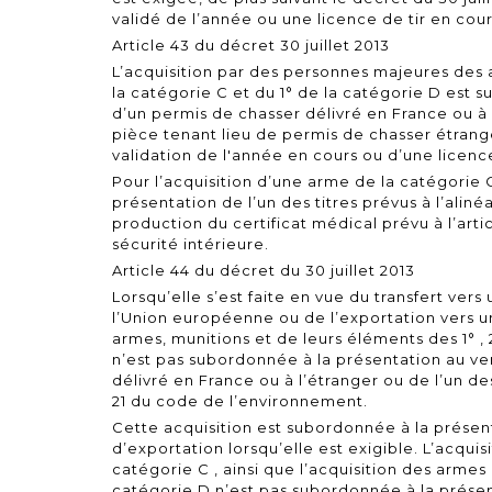
validé de l’année ou une licence de tir en cour
Article 43 du décret 30 juillet 2013
L’acquisition par des personnes majeures des
la catégorie C et du 1° de la catégorie D est 
d’un permis de chasser délivré en France ou à 
pièce tenant lieu de permis de chasser étran
validation de l'année en cours ou d’une licence
Pour l’acquisition d’une arme de la catégorie C
présentation de l’un des titres prévus à l’alin
production du certificat médical prévu à l’arti
sécurité intérieure.
Article 44 du décret du 30 juillet 2013
Lorsqu’elle s’est faite en vue du transfert ver
l’Union européenne ou de l’exportation vers un 
armes, munitions et de leurs éléments des 1° , 
n’est pas subordonnée à la présentation au v
délivré en France ou à l’étranger ou de l’un des 
21 du code de l’environnement.
Cette acquisition est subordonnée à la présent
d’exportation lorsqu’elle est exigible. L’acquis
catégorie C , ainsi que l’acquisition des armes
catégorie D n’est pas subordonnée à la présent