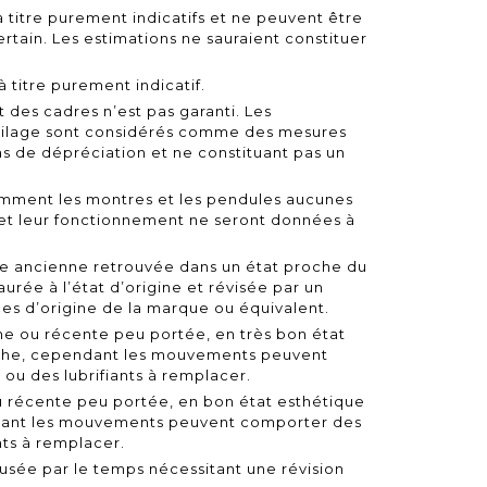
à titre purement indicatifs et ne peuvent être
tain. Les estimations ne sauraient constituer
 titre purement indicatif.
at des cadres n’est pas garanti. Les
toilage sont considérés comme des mesures
as de dépréciation et ne constituant pas un
amment les montres et les pendules aucunes
 et leur fonctionnement ne seront données à
ntre ancienne retrouvée dans un état proche du
rée à l’état d’origine et révisée par un
es d’origine de la marque ou équivalent.
ne ou récente peu portée, en très bon état
rche, cependant les mouvements peuvent
ou des lubrifiants à remplacer.
u récente peu portée, en bon état esthétique
dant les mouvements peuvent comporter des
nts à remplacer.
 usée par le temps nécessitant une révision