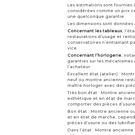
Les estimations sont fournies 
considérées comme un prix cer
une quelconque garantie.
Les dimensions sont données à
Concernant les tableaux
, l’ét
restaurations d’usage et ren
conservatoires n’entrainant p
vice.
Concernant l’horlogerie
, not
garanties sur les mécanismes
l’acheteur.
Excellent état (atelier) : Mo
neuf ou montre ancienne restau
maître horloger avec des pièc
Très bon état : Montre ancien
esthétique et en état de ma
comporter des pièces d’usure 
Bon état : Montre ancienne o
et en état de marche, cepen
pièces d’usure ou des lubrifia
Dans l’état : Montre ancienne