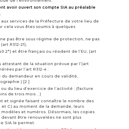
u code de l'environnement.
nt avoir ouvert son compte SIA au préalable
B
n aux services de la Préfecture de votre lieu de
ur cela vous êtes soumis à quelques
ne pas être sous régime de protection, ne pas
.
(art R312-21),
40 2°)
et être français ou résident de l’EU,
(art
s attestant de la situation prévue par l’
(art
érées par l’
art R312-4
:
ité du demandeur en cours de validité,
ographie.) [
2
]
 ou du lieu d’exercice de l’activité ; (facture
ins de trois mois …)
nt et signée faisant connaître le nombre des
 et C) au moment de la demande, leurs
, modèles et numéros. Désormais, les copies
 devant être renouvelées ne sont plus
ce SIA
le permet.