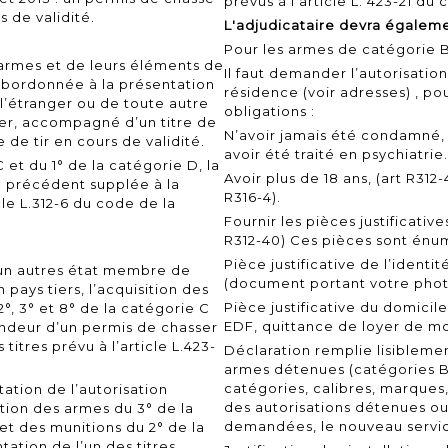
prévus à l'article L. 423-21 d
s de validité.
L'adjudicataire devra égaleme
Pour les armes de catégorie 
 armes et de leurs éléments de
Il faut demander l’autorisatio
subordonnée à la présentation
résidence
(voir adresses)
, po
l’étranger ou de toute autre
obligations :
ger, accompagné d’un titre de
N’avoir jamais été condamné, 
 de tir en cours de validité.
avoir été traité en psychiatrie
 et du 1° de la catégorie D, la
Avoir plus de 18 ans,
(art R312-
éa précédent supplée à la
R316-4).
cle L.312-6 du code de la
Fournir les pièces justificative
R312-40)
Ces pièces sont énum
Pièce justificative de l’ident
s un autres état membre de
(document portant votre phot
pays tiers, l’acquisition des
Pièce justificative du domicile
2°, 3° et 8° de la catégorie C
EDF, quittance de loyer de mo
endeur d’un permis de chasser
titres prévu à l’article L.423-
Déclaration remplie lisibleme
armes détenues (catégories B
catégories, calibres, marques
ation de l’autorisation
des autorisations détenues ou
ition des armes du 3° de la
demandées, le nouveau
servi
 et des munitions du 2° de la
ation de l’un des titres