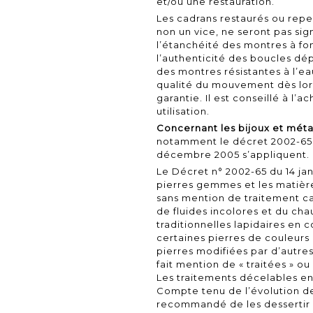
et/ou une restauration.
Les cadrans restaurés ou repe
non un vice, ne seront pas si
l’étanchéité des montres à fon
l’authenticité des boucles dép
des montres résistantes à l’ea
qualité du mouvement dès lors 
garantie. Il est conseillé à l’
utilisation.
Concernant les bijoux et mét
notamment le
décret 2002-65 
décembre 2005
s’appliquent.
Le Décret n° 2002-65 du 14 ja
pierres gemmes et les matières
sans mention de traitement car
de fluides incolores et du c
traditionnelles lapidaires en 
certaines pierres de couleurs 
pierres modifiées par d’autres
fait mention de « traitées » o
Les traitements décelables e
Compte tenu de l’évolution des
recommandé de les dessertir p