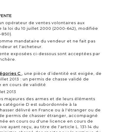
VENTE
n opérateur de ventes volontaires aux
e la
loi du 10 juillet 2000
(2000-642), modifiée
1-850).
comme mandataire du vendeur et ne fait pas
endeur et l'acheteur.
vente exposées ci-dessous sont acceptées par
nchère.
tégories C
, une pièce d’identité est exigée, de
illet 2013 : un permis de chasse validé de
e en cours de validité
let 2013
es majeures des armes et de leurs éléments
la catégorie D est subordonnée à la
hasser délivré en France ou à l'étranger ou de
u de permis de chasser étranger, accompagné
année en cours ou d'une licence en cours de
ve ayant reçu, au titre de l'article L. 131-14 du