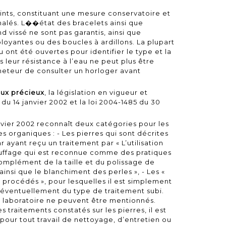
ints, constituant une mesure conservatoire et
gnalés. L��état des bracelets ainsi que
d vissé ne sont pas garantis, ainsi que
loyantes ou des boucles à ardillons. La plupart
u ont été ouvertes pour identifier le type et la
leur résistance à l’eau ne peut plus être
acheteur de consulter un horloger avant
aux précieux
, la législation en vigueur et
du 14 janvier 2002
et la
loi 2004-1485 du 30
nvier 2002 reconnaît deux catégories pour les
 organiques : - Les pierres qui sont décrites
 ayant reçu un traitement par « L’utilisation
hauffage qui est reconnue comme des pratiques
complément de la taille et du polissage de
ainsi que le blanchiment des perles », - Les «
 procédés », pour lesquelles il est simplement
u éventuellement du type de traitement subi.
n laboratoire ne peuvent être mentionnés.
 traitements constatés sur les pierres, il est
our tout travail de nettoyage, d’entretien ou