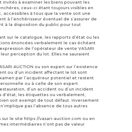
 invités à examiner les biens pouvant les
enchères, ceux-ci étant toujours visibles en
, accessibles à tous que la vente soit une
ient à l’enchérisseur éventuel de s’assurer de
nt à la disposition du public pour tout
ant sur le catalogue, les rapports d’état ou les
cations énoncées verbalement le cas échéant
l’expression de l’opérateur de vente VASARI
eur perception du lot. Elles ne sauraient
ASARI AUCTION ou son expert sur l’existence
nt ou d’un incident affectant le lot sont
examen par l’acquéreur potentiel et restent
ersonnelle ou à celle de son expert.
estauration, d’un accident ou d’un incident
s d’état, les étiquettes ou verbalement,
bien soit exempt de tout défaut. Inversement
n’implique pas l’absence de tous autres
sur le site
https://vasari-auction.com
ou en
rmes intermédiaires n’ont pas de valeur