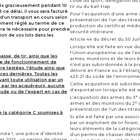
code du sport, délégation du 
vés gracieusement pendant 10
tir ou du ball-trap.
 ce délai, il vous sera facturé
Pour l'acquisition d'une arme 
d'un transport en cours selon
présentation de l'un des titre
alement réglé au terme de ce
production du certificat médica
ire le nécessaire pour prendre
sécurité intérieure.
on de vos lots dans les
Article 44 du décret du 30 Juil
Lorsqu'elle est faite en vue d
l'Union européenne ou de l'exp
sse, de tir, ainsi que les
armes, munitions et de leurs é
tie de fonctionnement de
n'est pas subordonnée à la p
re testées, l'étude ainsi que
délivré en France ou à l'étrange
ces dernières. Toutes les
423-21 du code de l'environn
vant toute utilisation par un
Cette acquisition est subordon
 par les acquéreurs, aucune
d'exportation lorsqu'elle est e
tude ou de l'expert en cas de
L'acquisition des armes du 3° d
armes et des munitions du 2° 
présentation de l'un des titre
e la catégorie C soumises à
Si elle est faite par une assoc
par un exploitant de tir forain
leurs éléments de la catégori
inéa 1, une pièce d’identité
d'un permis de chasser délivré
let 2013 : un permis de chasse