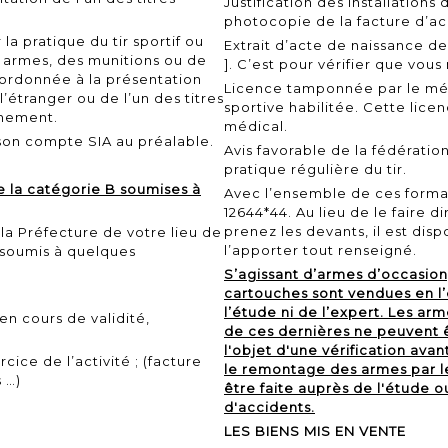
Justification des installations
photocopie de la facture d’ac
la pratique du tir sportif ou
Extrait d’acte de naissance d
es armes, des munitions ou de
]. C’est pour vérifier que vous 
bordonnée à la présentation
Licence tamponnée par le méd
’étranger ou de l’un des titres
sportive habilitée. Cette lice
nnement.
médical.
son compte SIA au préalable.
Avis favorable de la fédération
pratique régulière du tir.
e la catégorie B soumises à
Avec l’ensemble de ces formali
12644*44.
Au lieu de le faire 
prenez les devants, il est di
 la Préfecture de votre lieu de
l’apporter tout renseigné.
 soumis à quelques
S’agissant d’armes d’occasion,
cartouches sont vendues en l
l’étude ni de l’expert. Les a
en cours de validité,
de ces dernières ne peuvent ê
l'objet d'une vérification avan
cice de l’activité ; (facture
le remontage des armes par l
 …)
être faite auprès de l'étude 
d'accidents.
LES BIENS MIS EN VENTE