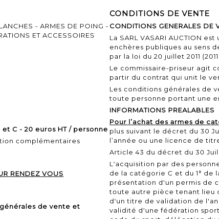
CONDITIONS DE VENTE
LANCHES - ARMES DE POING -
CONDITIONS GENERALES DE 
ORATIONS ET ACCESSOIRES
La SARL VASARI AUCTION est u
enchères publiques au sens d
par la
loi du 20 juillet 2011
(201
Le commissaire-priseur agit 
partir du contrat qui unit le v
Les conditions générales de 
toute personne portant une e
INFORMATIONS PREALABLES
Pour l’achat des armes de ca
 et C - 20 euros HT / personne
plus suivant le décret du 30 Ju
l’année ou une licence de titr
tion complémentaires
Article 43 du décret du 30 Juil
L'acquisition par des personn
de la catégorie C et du 1° de 
 SUR RENDEZ VOUS
présentation d'un permis de c
toute autre pièce tenant lie
d'un titre de validation de l'
 générales de vente et
validité d'une fédération sporti