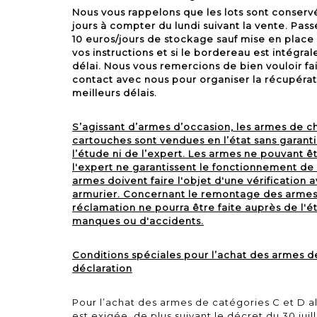
Nous vous rappelons que les lots sont conser
jours à compter du lundi suivant la vente. Passé
10 euros/jours de stockage sauf mise en place 
vos instructions et si le bordereau est intégr
délai. Nous vous remercions de bien vouloir fa
contact avec nous pour organiser la récupérati
meilleurs délais.
S’agissant d’armes d’occasion, les armes de cha
cartouches sont vendues en l’état sans garan
l’étude ni de l’expert. Les armes ne pouvant êt
l'expert ne garantissent le fonctionnement de 
armes doivent faire l'objet d'une vérification a
armurier. Concernant le remontage des armes
réclamation ne pourra être faite auprès de l'é
manques ou d'accidents.
Conditions spéciales pour l’achat des armes d
déclaration
Pour l’achat des armes de catégories C et D al
est exigée, de plus suivant le décret du 30 juil