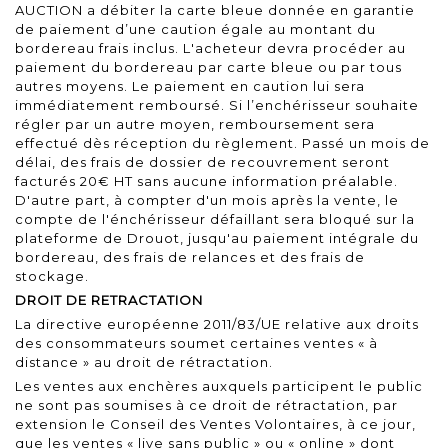
AUCTION a débiter la carte bleue donnée en garantie
de paiement d’une caution égale au montant du
bordereau frais inclus. L'acheteur devra procéder au
paiement du bordereau par carte bleue ou par tous
autres moyens. Le paiement en caution lui sera
immédiatement remboursé. Si l’enchérisseur souhaite
régler par un autre moyen, remboursement sera
effectué dès réception du règlement. Passé un mois de
délai, des frais de dossier de recouvrement seront
facturés 20€ HT sans aucune information préalable.
D'autre part, à compter d'un mois après la vente, le
compte de l'énchérisseur défaillant sera bloqué sur la
plateforme de Drouot, jusqu'au paiement intégrale du
bordereau, des frais de relances et des frais de
stockage.
DROIT DE RETRACTATION
La directive européenne 2011/83/UE relative aux droits
des consommateurs soumet certaines ventes « à
distance » au droit de rétractation.
Les ventes aux enchères auxquels participent le public
ne sont pas soumises à ce droit de rétractation, par
extension le Conseil des Ventes Volontaires, à ce jour,
que les ventes « live sans public » ou « online » dont