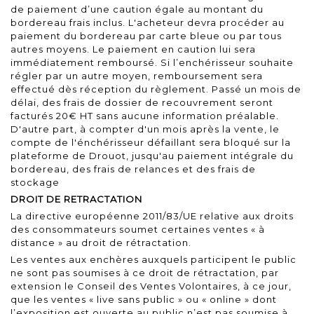
de paiement d’une caution égale au montant du
bordereau frais inclus. L'acheteur devra procéder au
paiement du bordereau par carte bleue ou par tous
autres moyens. Le paiement en caution lui sera
immédiatement remboursé. Si l’enchérisseur souhaite
régler par un autre moyen, remboursement sera
effectué dès réception du règlement. Passé un mois de
délai, des frais de dossier de recouvrement seront
facturés 20€ HT sans aucune information préalable.
D'autre part, à compter d'un mois après la vente, le
compte de l'énchérisseur défaillant sera bloqué sur la
plateforme de Drouot, jusqu'au paiement intégrale du
bordereau, des frais de relances et des frais de
stockage
DROIT DE RETRACTATION
La directive européenne 2011/83/UE relative aux droits
des consommateurs soumet certaines ventes « à
distance » au droit de rétractation.
Les ventes aux enchères auxquels participent le public
ne sont pas soumises à ce droit de rétractation, par
extension le Conseil des Ventes Volontaires, à ce jour,
que les ventes « live sans public » ou « online » dont
l’exposition est ouverte au public n’est pas soumise à