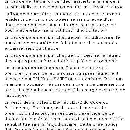
En cas de vente par un vendeur assujetti à la marge, il
ne sera délivré aucun document faisant ressortir la TVA.
La TVA de pourra être remboursée aux acheteurs non-
résidents de l’Union Européenne sans preuve d’un
document douanier. Aucun bordereau Hors Taxe ne
pourra être établi sans justificatif d’exportation.
En cas de paiement par chèque par l’adjudicataire, le
transfert de propriété de l’objet n’aura lieu qu’après
encaissement du chèque.
En cas de paiement par chèque non certifié, le retrait
des objets pourra être différé jusqu’à encaissement.
Les clients non-résidents en France ne pourront
prendre livraison de leurs achats qu’après règlement
bancaire par TELEX ou SWIFT ou eurochèque. Tous frais
financiers occasionnés par ces moyens de paiement ou
par un incident bancaire seront à la charge exclusive de
l’acquéreur.
En vertu des articles L 123-1 et L123-2 du Code du
Patrimoine, l’Etat français dispose d’un droit de
préemption des œuvres vendues. L’exercice de ce
droit a lieu immédiatement après l’adjudication et l’Etat
se substitue ainsi à l’adjudicataire. Cette préemption
doit être confirmé dans un délai de quinze jours, en