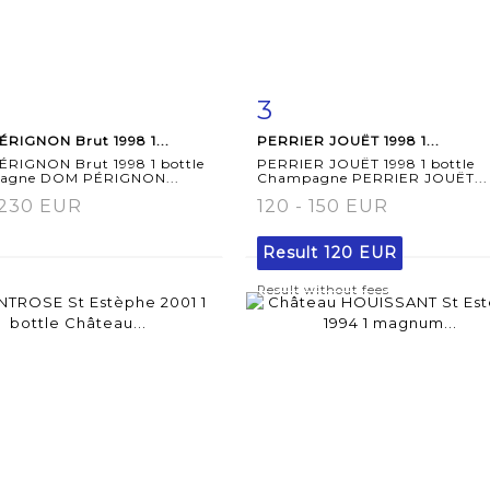
3
m detail
Zoom
Item detail
Zoo
RIGNON Brut 1998 1...
PERRIER JOUËT 1998 1...
RIGNON Brut 1998 1 bottle
PERRIER JOUËT 1998 1 bottle
agne DOM PÉRIGNON...
Champagne PERRIER JOUËT...
 230 EUR
120 - 150 EUR
Result
120 EUR
Result without fees