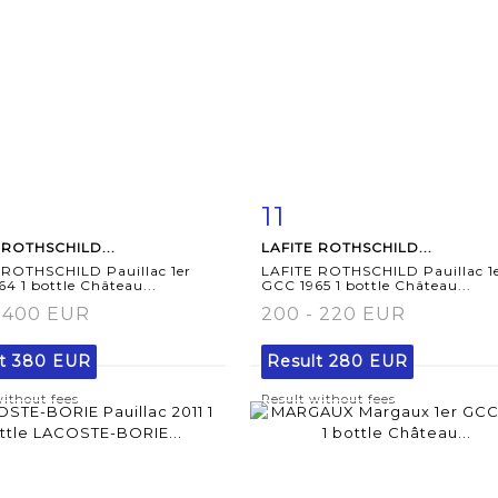
11
m detail
Zoom
Item detail
Zoo
 ROTHSCHILD...
LAFITE ROTHSCHILD...
 ROTHSCHILD Pauillac 1er
LAFITE ROTHSCHILD Pauillac 1
4 1 bottle Château...
GCC 1965 1 bottle Château...
- 400 EUR
200 - 220 EUR
lt
380 EUR
Result
280 EUR
without fees
Result without fees