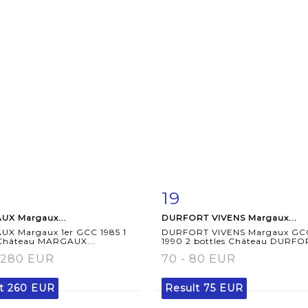
19
m detail
Zoom
Item detail
Zoo
X Margaux...
DURFORT VIVENS Margaux...
X Margaux 1er GCC 1985 1
DURFORT VIVENS Margaux GC
 Château MARGAUX...
1990 2 bottles Château DURFOR
 280 EUR
70 - 80 EUR
lt
260 EUR
Result
75 EUR