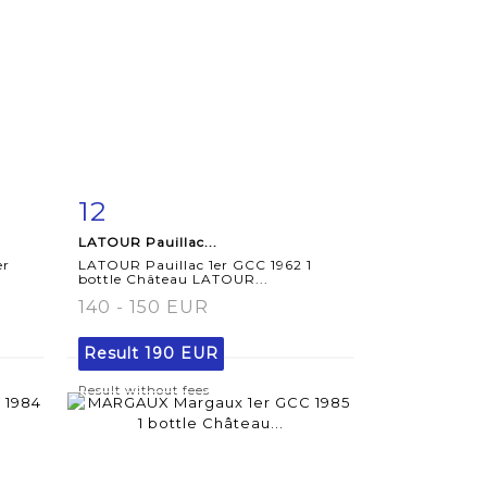
12
m
Item detail
Zoom
LATOUR Pauillac...
er
LATOUR Pauillac 1er GCC 1962 1
bottle Château LATOUR...
140 - 150 EUR
Result
190 EUR
Result without fees