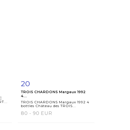
20
m
Item detail
Zoom
TROIS CHARDONS Margaux 1992
4...
C
T...
TROIS CHARDONS Margaux 1992 4
bottles Château des TROIS...
80 - 90 EUR