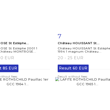
7
m detail
Zoom
Item detail
Zoo
SE St Estèphe...
Château HOUISSANT St...
SE St Estèphe 2001 1
Château HOUISSANT St Estèph
 Château MONTROSE...
1994 1 magnum Château...
80 EUR
20 - 25 EUR
lt
85 EUR
Result
60 EUR
without fees
Result without fees