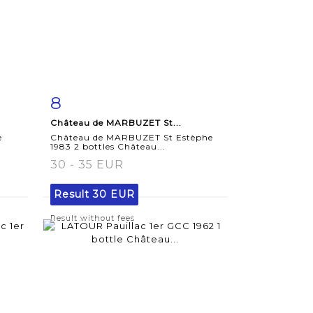
8
m
Item detail
Zoom
Château de MARBUZET St...
e
Château de MARBUZET St Estèphe
1983 2 bottles Château...
30 - 35 EUR
Result
30 EUR
Result without fees