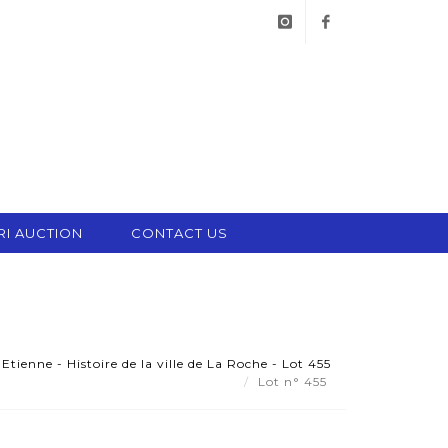
instagram
facebook
RI AUCTION
CONTACT US
ienne - Histoire de la ville de La Roche - Lot 455
Lot n° 455