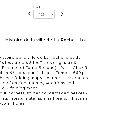
Go to lot
 Histoire de la ville de La Roche - Lot
stoire de la ville de La Rochelle et du
 les auteurs & les Titres originaux &
e Premier et Tome Second) - Paris, Chez R-
. in-4°- bound in full calf - Tome I : 660 p.
res. 2 folding maps. Volume II : 722 pages
ogue of ancient names, Additions and
le. 2 folding maps
dull corners, spidering, damaged nerves -
ing, moisture stains, small tears, ink stains
 worm holes)