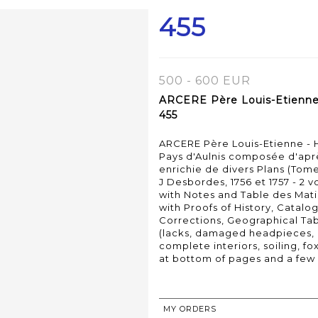
455
500 - 600 EUR
ARCERE Père Louis-Etienne -
455
ARCERE Père Louis-Etienne - Hi
Pays d'Aulnis composée d'après
enrichie de divers Plans (Tom
J Desbordes, 1756 et 1757 - 2 vol
with Notes and Table des Matiè
with Proofs of History, Catal
Corrections, Geographical Tab
(lacks, damaged headpieces, 
complete interiors, soiling, fox
at bottom of pages and a few
MY ORDERS