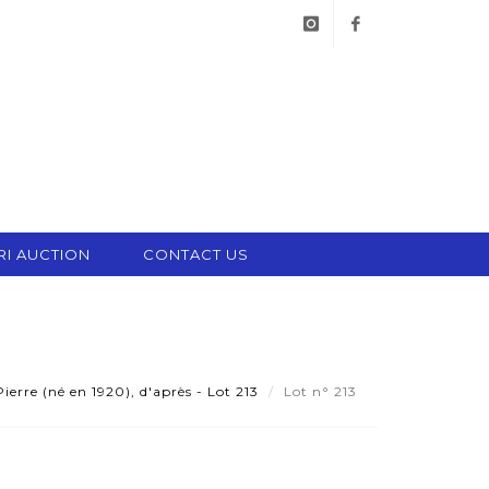
instagram
facebook
RI AUCTION
CONTACT US
rre (né en 1920), d'après - Lot 213
Lot n° 213