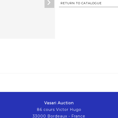
RETURN TO CATALOGUE
Vasari Auction
86 cours Victor Hugo
33000 Bordeaux - France