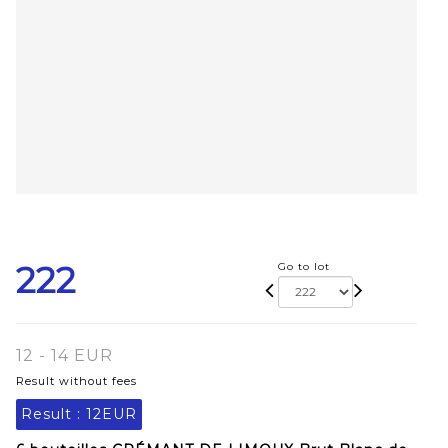
222
Go to lot
12 - 14 EUR
Result without fees
Result :
12EUR