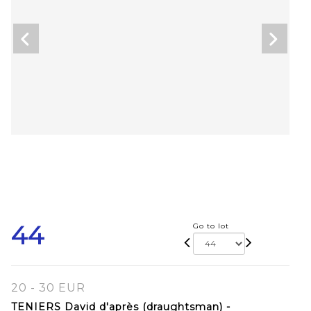
44
Go to lot
20 - 30 EUR
TENIERS David d'après (draughtsman) -