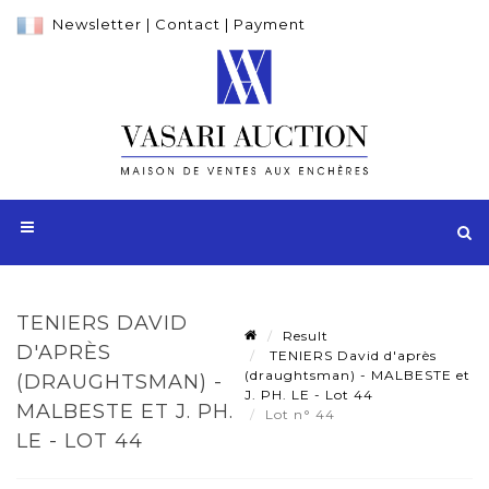
Newsletter
|
Contact
|
Payment
TENIERS DAVID
Result
D'APRÈS
TENIERS David d'après
(draughtsman) - MALBESTE et
(DRAUGHTSMAN) -
J. PH. LE - Lot 44
MALBESTE ET J. PH.
Lot n° 44
LE - LOT 44