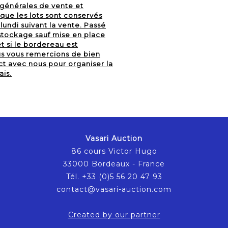
 générales de vente et
ue les lots sont conservés
undi suivant la vente. Passé
e stockage sauf mise en place
et si le bordereau est
us vous remercions de bien
ct avec nous pour organiser la
ais.
Vasari Auction
86 cours Victor Hugo
33000 Bordeaux - France
Tél. +33 (0)5 56 20 47 93
contact@vasari-auction.com
Created by our partner