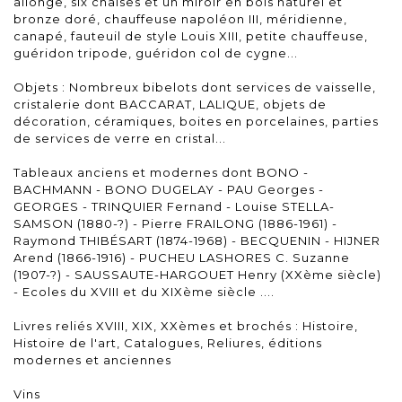
allonge, six chaises et un miroir en bois naturel et
bronze doré, chauffeuse napoléon III, méridienne,
canapé, fauteuil de style Louis XIII, petite chauffeuse,
guéridon tripode, guéridon col de cygne...
Objets : Nombreux bibelots dont services de vaisselle,
cristalerie dont BACCARAT, LALIQUE, objets de
décoration, céramiques, boites en porcelaines, parties
de services de verre en cristal...
Tableaux anciens et modernes dont BONO -
BACHMANN - BONO DUGELAY - PAU Georges -
GEORGES - TRINQUIER Fernand - Louise STELLA-
SAMSON (1880-?) - Pierre FRAILONG (1886-1961) -
Raymond THIBÉSART (1874-1968) - BECQUENIN - HIJNER
Arend (1866-1916) - PUCHEU LASHORES C. Suzanne
(1907-?) - SAUSSAUTE-HARGOUET Henry (XXème siècle)
- Ecoles du XVIII et du XIXème siècle ....
Livres reliés XVIII, XIX, XXèmes et brochés : Histoire,
Histoire de l'art, Catalogues, Reliures, éditions
modernes et anciennes
Vins