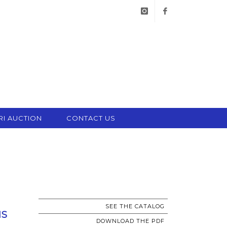
instagram
facebook
RI AUCTION
CONTACT US
SEE THE CATALOG
NS
DOWNLOAD THE PDF