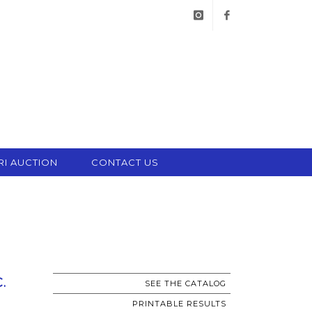
instagram
facebook
RI AUCTION
CONTACT US
.
SEE THE CATALOG
PRINTABLE RESULTS