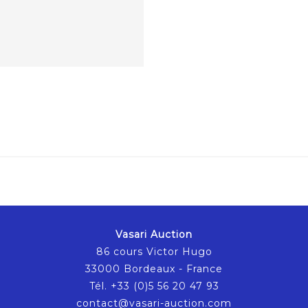
Vasari Auction
86 cours Victor Hugo
33000 Bordeaux - France
Tél. +33 (0)5 56 20 47 93
contact@vasari-auction.com