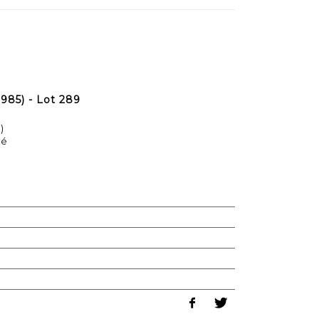
985) - Lot 289
)
pé