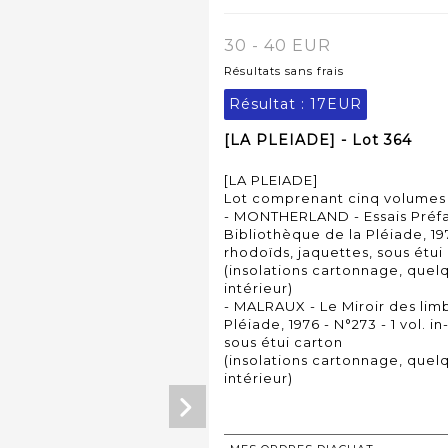
30 - 40 EUR
Résultats sans frais
Résultat :
17EUR
[LA PLEIADE] - Lot 364
[LA PLEIADE]
Lot comprenant cinq volumes 
- MONTHERLAND - Essais Préface
Bibliothèque de la Pléiade, 1976
rhodoïds, jaquettes, sous étui
(insolations cartonnage, quelq
intérieur)
- MALRAUX - Le Miroir des limb
Pléiade, 1976 - N°273 - 1 vol. i
sous étui carton
(insolations cartonnage, quelq
intérieur)