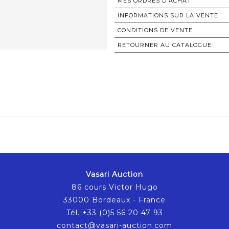
MES ORDRES D'ACHAT
INFORMATIONS SUR LA VENTE
CONDITIONS DE VENTE
RETOURNER AU CATALOGUE
Vasari Auction
86 cours Victor Hugo
33000 Bordeaux - France
Tél. +33 (0)5 56 20 47 93
contact@vasari-auction.com