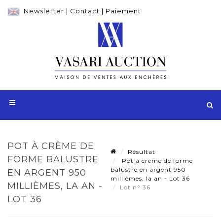
Newsletter
|
Contact
|
Paiement
POT À CRÈME DE
Résultat
FORME BALUSTRE
Pot à crème de forme
balustre en argent 950
EN ARGENT 950
millièmes, la an - Lot 36
MILLIÈMES, LA AN -
Lot n° 36
LOT 36