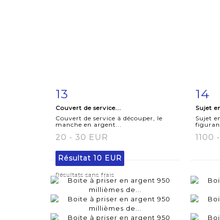
13
14
Fiche
Zoom
F
Couvert de service...
Sujet e
détaillée
dét
Couvert de service à découper, le
Sujet e
manche en argent...
figuran
20 - 30 EUR
1100 
Résultat
10 EUR
Résultats sans frais