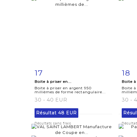
17
18
Fiche
Zoom
F
Boite à priser en...
Boite à 
détaillée
dét
Boite à priser en argent 950
Boite à
millièmes de forme rectangulaire...
millièm
30 - 40 EUR
30 - 
Résultat
48 EUR
Résul
Résultats sans frais
Résultat