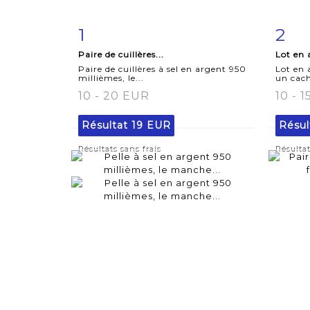
1
2
Fiche
Zoom
F
Paire de cuillères...
Lot en 
détaillée
dét
Paire de cuillères à sel en argent 950
Lot en
millièmes, le...
un cach
10 - 20 EUR
10 - 
Résultat
19 EUR
Résul
Résultats sans frais
Résultat