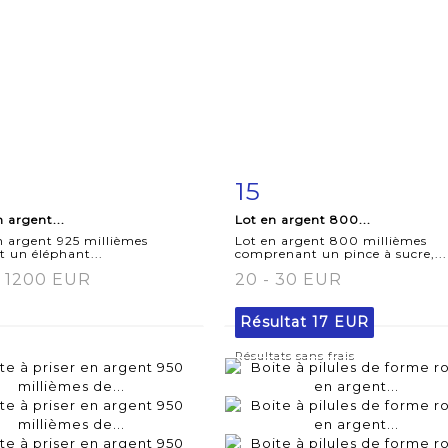
15
iche
Zoom
Fiche
Zoo
n argent...
Lot en argent 800...
aillée
détaillée
n argent 925 millièmes
Lot en argent 800 millièmes
t un éléphant...
comprenant un pince à sucre,...
- 1200 EUR
20 - 30 EUR
Résultat
17 EUR
Résultats sans frais