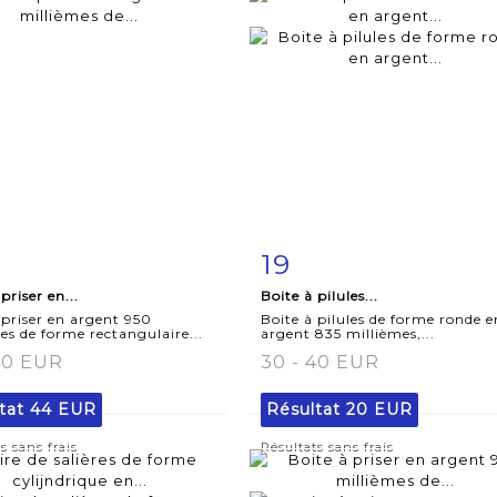
19
iche
Zoom
Fiche
Zoo
priser en...
Boite à pilules...
aillée
détaillée
 priser en argent 950
Boite à pilules de forme ronde e
es de forme rectangulaire...
argent 835 millièmes,...
40 EUR
30 - 40 EUR
tat
44 EUR
Résultat
20 EUR
s sans frais
Résultats sans frais