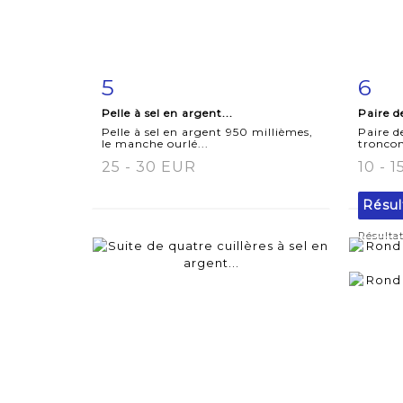
5
6
Fiche
Zoom
F
Pelle à sel en argent...
Paire de
détaillée
dét
Pelle à sel en argent 950 millièmes,
Paire d
le manche ourlé...
troncon
25 - 30 EUR
10 - 
Résul
Résultat