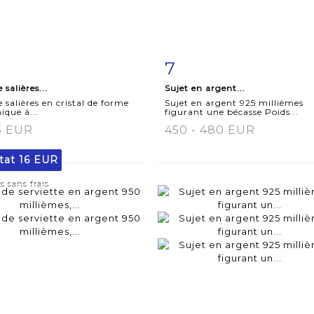
7
iche
Zoom
Fiche
Zoo
 salières...
Sujet en argent...
aillée
détaillée
e salières en cristal de forme
Sujet en argent 925 millièmes
ique à...
figurant une bécasse Poids...
15 EUR
450 - 480 EUR
tat
16 EUR
s sans frais