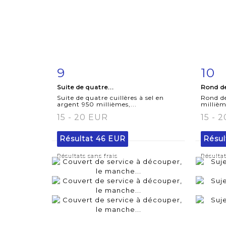
9
10
Fiche
Zoom
F
Suite de quatre...
Rond de
détaillée
dét
Suite de quatre cuillères à sel en
Rond de
argent 950 millièmes,...
millièm
15 - 20 EUR
15 - 
Résultat
46 EUR
Résul
Résultats sans frais
Résultat