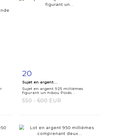
20
m
Fiche
Zoom
Sujet en argent...
détaillée
n
Sujet en argent 925 millièmes
figurant un hibou Poids...
550 - 600 EUR