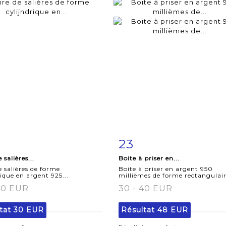
23
iche
Zoom
Fiche
Zoo
 salières...
Boite à priser en...
aillée
détaillée
e salières de forme
Boite à priser en argent 950
rique en argent 925...
millièmes de forme rectangulair
40 EUR
30 - 40 EUR
tat
30 EUR
Résultat
48 EUR