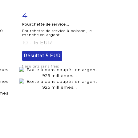
4
m
Fiche
Zoom
Fourchette de service...
détaillée
50
Fourchette de service à poisson, le
manche en argent...
10 - 15 EUR
Résultat
5 EUR
Résultats sans frais