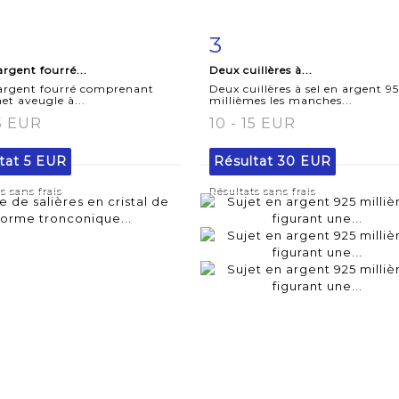
3
iche
Zoom
Fiche
Zoo
argent fourré...
Deux cuillères à...
aillée
détaillée
 argent fourré comprenant
Deux cuillères à sel en argent 9
et aveugle à...
millièmes les manches...
15 EUR
10 - 15 EUR
tat
5 EUR
Résultat
30 EUR
s sans frais
Résultats sans frais