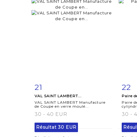
21
22
Fiche
Zoom
F
VAL SAINT LAMBERT...
Paire de
détaillée
dét
VAL SAINT LAMBERT Manufacture
Paire d
de Coupe en verre moulé...
cylijnd
30 - 40 EUR
30 - 
Résultat
30 EUR
Résul