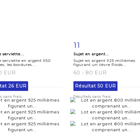
11
iche
Zoom
Fiche
Zoo
 serviette...
Sujet en argent...
aillée
détaillée
 serviette en argent 950
Sujet en argent 925 millièmes
es, les bordures...
figurant un lièvre Poids...
20 EUR
60 - 80 EUR
tat
26 EUR
Résultat
50 EUR
s sans frais
Résultats sans frais