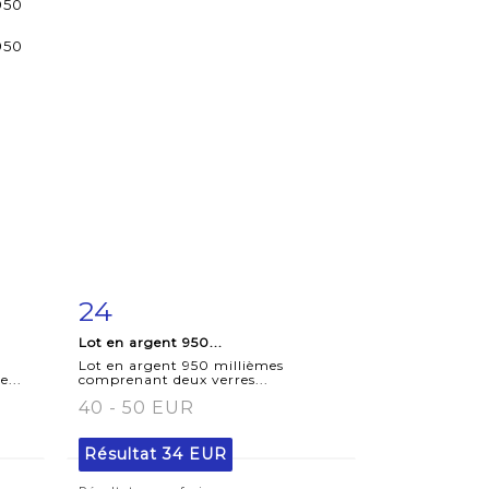
24
m
Fiche
Zoom
Lot en argent 950...
détaillée
Lot en argent 950 millièmes
e...
comprenant deux verres...
40 - 50 EUR
Résultat
34 EUR