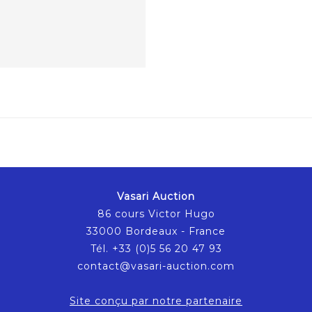
Vasari Auction
86 cours Victor Hugo
33000 Bordeaux - France
Tél. +33 (0)5 56 20 47 93
contact@vasari-auction.com
Site conçu par notre partenaire