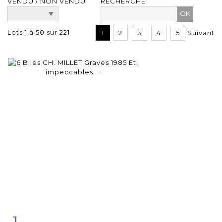
VENDU / NON VENDU
RECHERCHE
Lots 1 à 50 sur 221
1
2
3
4
5
Suivant
1
Fiche
Zoom