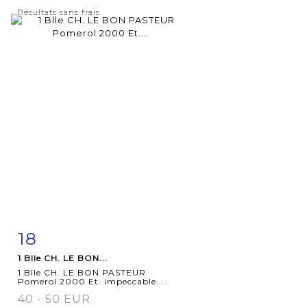
Résultats sans frais
18
Fiche
Zoom
1 Blle CH. LE BON...
détaillée
1 Blle CH. LE BON PASTEUR
Pomerol 2000 Et. impeccable....
40 - 50 EUR