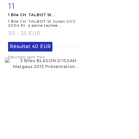
11
Fiche
Zoom
1 Blle CH. TALBOT St...
détaillée
1 Blle CH. TALBOT St Julien GCC
2004 Et. à peine tachée....
30 - 35 EUR
Résultat
40 EUR
Résultats sans frais