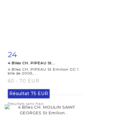
24
Fiche
Zoom
4 Blles CH. PIPEAU St...
détaillée
4 Blles CH. PIPEAU St Emilion GC 1
blle de 2005,...
60 - 70 EUR
Résultat
75 EUR
Résultats sans frais