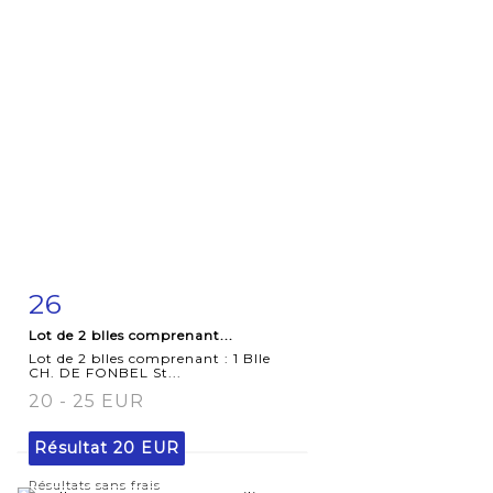
26
Fiche
Zoom
Lot de 2 blles comprenant...
détaillée
Lot de 2 blles comprenant : 1 Blle
CH. DE FONBEL St...
20 - 25 EUR
Résultat
20 EUR
Résultats sans frais