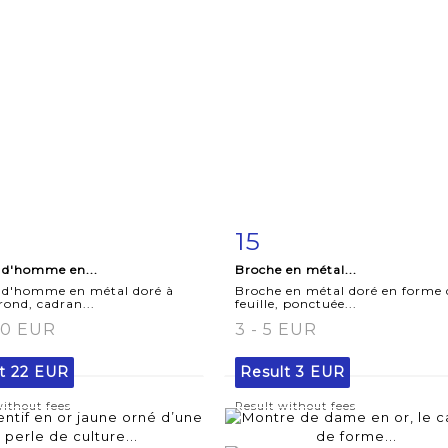
15
m detail
Zoom
Item detail
Zoo
 d'homme en...
Broche en métal...
 d'homme en métal doré à
Broche en métal doré en forme 
 rond, cadran...
feuille, ponctuée...
50 EUR
3 - 5 EUR
lt
22 EUR
Result
3 EUR
without fees
Result without fees