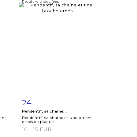
Result without fees
24
m
Item detail
Zoom
Pendentif, sa chaine...
ant,
Pendentif, sa chaine et une broche
ornés de plaques...
10 - 15 EUR