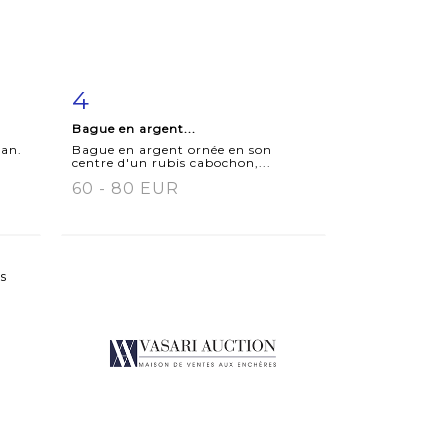
4
m
Item detail
Zoom
Bague en argent...
an.
Bague en argent ornée en son
centre d'un rubis cabochon,...
60 - 80 EUR