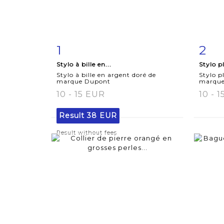
1
2
Item detail
Zoom
Ite
Stylo à bille en...
Stylo p
Stylo à bille en argent doré de
Stylo p
marque Dupont
marque 
10 - 15 EUR
10 - 
Result
38 EUR
Result without fees