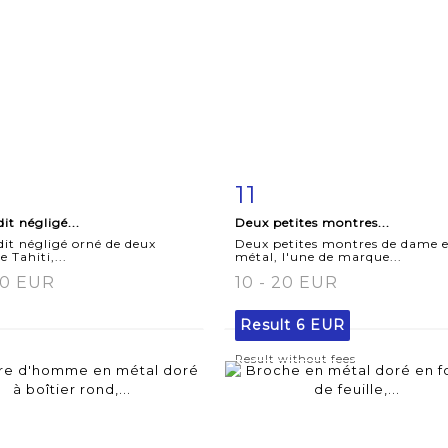
11
m detail
Zoom
Item detail
Zoo
dit négligé...
Deux petites montres...
 dit négligé orné de deux
Deux petites montres de dame 
e Tahiti,...
métal, l'une de marque...
60 EUR
10 - 20 EUR
Result
6 EUR
Result without fees