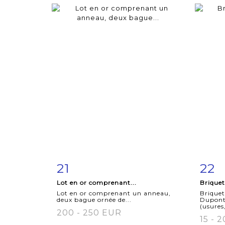
21
22
Item detail
Zoom
Ite
Lot en or comprenant...
Briquet
Lot en or comprenant un anneau,
Briquet
deux bague ornée de...
Dupont 
(usures,
200 - 250 EUR
15 - 