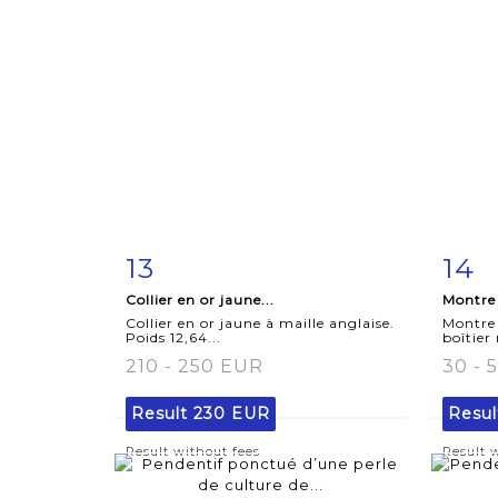
13
14
Item detail
Zoom
Ite
Collier en or jaune...
Montre
Collier en or jaune à maille anglaise.
Montre
Poids 12,64...
boîtier
210 - 250 EUR
30 - 
Result
230 EUR
Resu
Result without fees
Result 