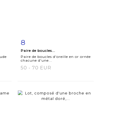
8
m
Item detail
Zoom
Paire de boucles...
aude
Paire de boucles d'oreille en or ornée
chacune d'une...
50 - 70 EUR