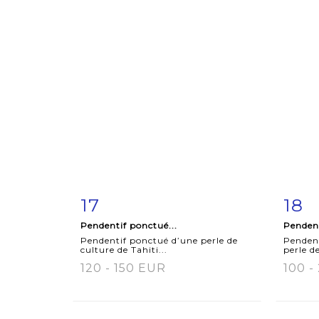
17
18
Item detail
Zoom
Ite
Pendentif ponctué...
Pendent
Pendentif ponctué d’une perle de
Pendent
culture de Tahiti...
perle de
120 - 150 EUR
100 -