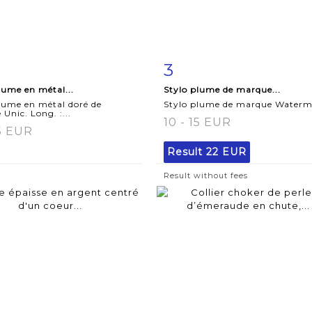
3
m detail
Zoom
Item detail
Zoo
lume en métal...
Stylo plume de marque...
lume en métal doré de
Stylo plume de marque Waterm
Unic. Long. :...
10 - 15 EUR
15 EUR
Result
22 EUR
Result without fees