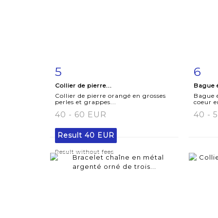
5
6
Item detail
Zoom
Ite
Collier de pierre...
Bague é
Collier de pierre orangé en grosses
Bague é
perles et grappes...
coeur e
40 - 60 EUR
40 - 
Result
40 EUR
Result without fees