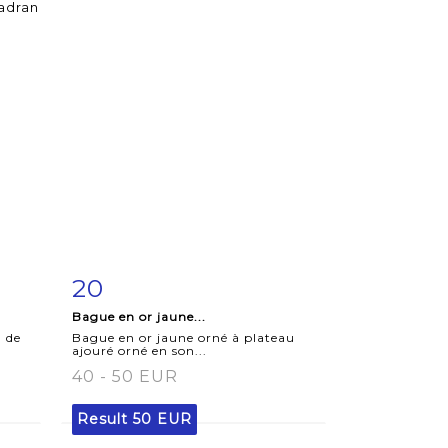
20
m
Item detail
Zoom
Bague en or jaune...
n de
Bague en or jaune orné à plateau
ajouré orné en son...
40 - 50 EUR
Result
50 EUR