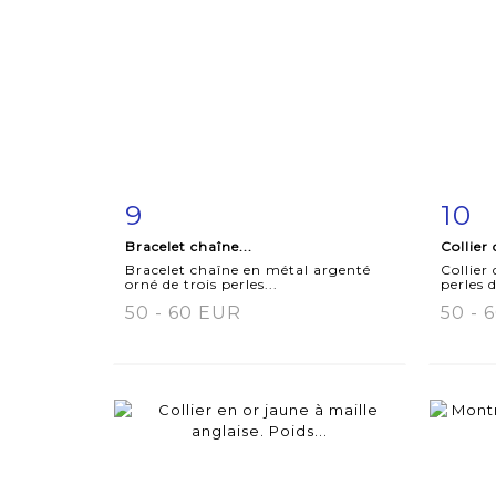
9
10
Item detail
Zoom
Ite
Bracelet chaîne...
Collier 
Bracelet chaîne en métal argenté
Collier
orné de trois perles...
perles d
50 - 60 EUR
50 - 