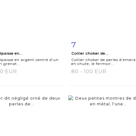
7
m detail
Zoom
Item detail
Zoo
paisse en...
Collier choker de...
paisse en argent centré d'un
Collier choker de perles d’émer
n grenat...
en chute, le fermoir...
50 EUR
80 - 100 EUR