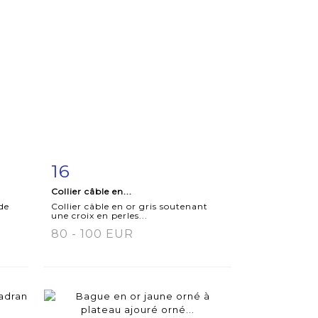
16
m
Item detail
Zoom
Collier câble en...
de
Collier câble en or gris soutenant
une croix en perles...
80 - 100 EUR