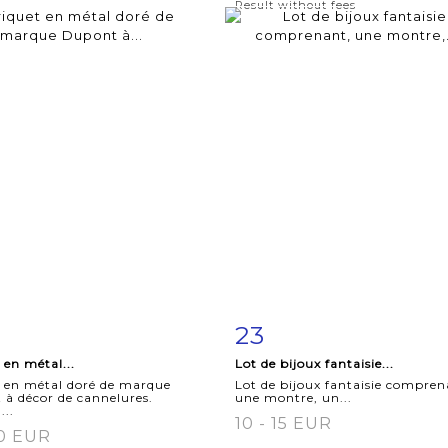
Result without fees
23
m detail
Zoom
Item detail
Zoo
 en métal...
Lot de bijoux fantaisie...
 en métal doré de marque
Lot de bijoux fantaisie compren
à décor de cannelures.
une montre, un...
...
10 - 15 EUR
20 EUR