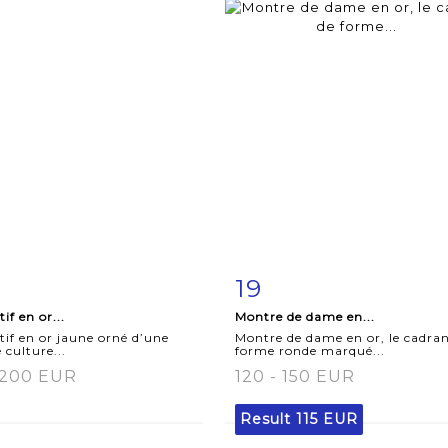
19
m detail
Zoom
Item detail
Zoo
if en or...
Montre de dame en...
if en or jaune orné d’une
Montre de dame en or, le cadra
 culture...
forme ronde marqué...
 200 EUR
120 - 150 EUR
Result
115 EUR