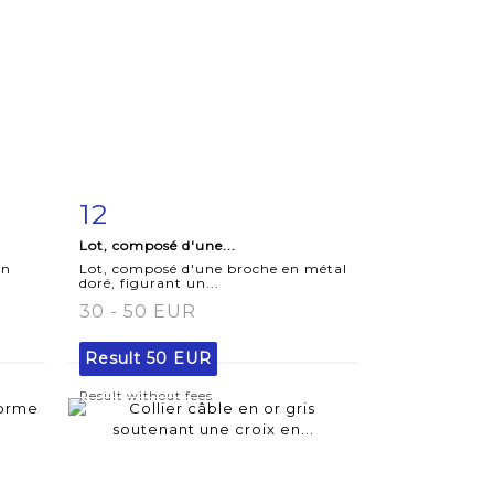
12
m
Item detail
Zoom
Lot, composé d'une...
en
Lot, composé d'une broche en métal
doré, figurant un...
30 - 50 EUR
Result
50 EUR
Result without fees