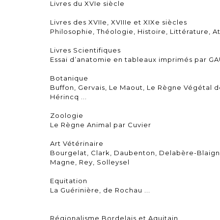
Livres du XVIe siècle
Livres des XVIIe, XVIIIe et XIXe siècles
Philosophie, Théologie, Histoire, Littérature, A
Livres Scientifiques
Essai d’anatomie en tableaux imprimés par 
Botanique
Buffon, Gervais, Le Maout, Le Règne Végétal d
Hérincq ...
Zoologie
Le Règne Animal par Cuvier
Art Vétérinaire
Bourgelat, Clark, Daubenton, Delabère-Blaigne
Magne, Rey, Solleysel
Equitation
La Guérinière, de Rochau ...
Régionalisme Bordelais et Aquitain