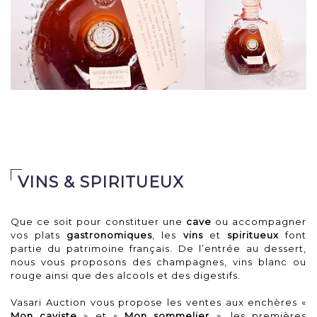
Adjugé 1 100 €
1 Carafe Grande Champagne Cognac LOUIS XIII 
Très Vieille Age inconnu (Période 1938-1957).
VINS & SPIRITUEUX
Que ce soit pour constituer une
cave
ou accompagner
vos plats
gastronomiques
, les
vins
et
spiritueux
font
partie du patrimoine français. De l’entrée au dessert,
nous vous proposons des champagnes, vins blanc ou
rouge ainsi que des alcools et des digestifs.
Vasari Auction vous propose les ventes aux enchères «
Mon caviste
» et «
Mon sommelier
», les premières