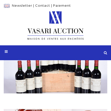
Newsletter
|
Contact
|
Paiement
Adjugé 2 760 €
12 Blles CH. CHEVAL BLANC
St Emilion 1er GCC 1996