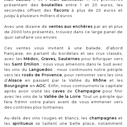
présentant des
bouteilles
entre 1 et 20 euros, les
secondes offrant des
flacons
à plus de 20 euros et
jusqu’à plusieurs milliers d’euros.
Avec une dizaine de
ventes aux enchères
par an et plus
de 2000 lots présentés, trouvez dans ce large panel de
quoi satisfaire vos envies.
Ces ventes vous invitent à une balade, d’abord
française, en partant du bordelais et ses crus classés,
avec les
Médoc, Graves, Sauternes
pour bifurquer vers
les
Saint Emilion
; nous vous amenons dans le Sud avec
les vins du
Languedoc
; nous continuons notre périple
vers les
rosés de Provence
, pour remonter vers les vins
d’
Alsace
en passant par la Vallée du
Rhône
et les
Bourgogne
en
AOC
. Enfin, nous contournons la capitale
après avoir visité les
caves
de
Champagne
pour finir
avec les vins de la
Vallée de la Loire
. Tout un périple qui
fera frémir votre palais avant de vous emmener vers
des contrées plus lointaines.
Au-delà des vins rouges et blancs, les
champagnes
et
les
spiritueux
se taillent une belle place, notamment