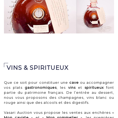
Adjugé 1 100 €
1 Carafe Grande Champagne Cognac LOUIS XIII 
Très Vieille Age inconnu (Période 1938-1957).
VINS & SPIRITUEUX
Que ce soit pour constituer une
cave
ou accompagner
vos plats
gastronomiques
, les
vins
et
spiritueux
font
partie du patrimoine français. De l’entrée au dessert,
nous vous proposons des champagnes, vins blanc ou
rouge ainsi que des alcools et des digestifs.
Vasari Auction vous propose les ventes aux enchères «
Mon caviste
» et «
Mon sommelier
», les premières