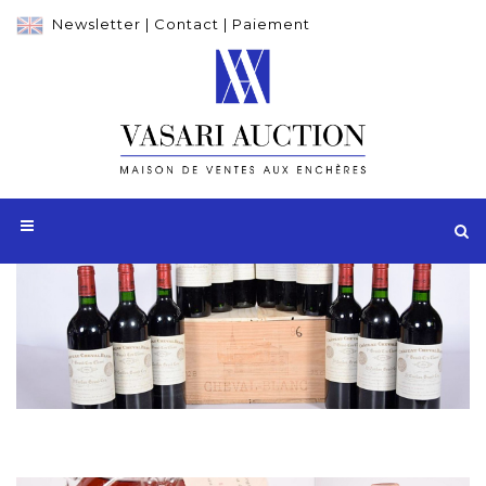
Newsletter
|
Contact
|
Paiement
Adjugé 2 760 €
12 Blles CH. CHEVAL BLANC
St Emilion 1er GCC 1996