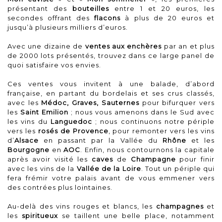
présentant des
bouteilles
entre 1 et 20 euros, les
secondes offrant des
flacons
à plus de 20 euros et
jusqu’à plusieurs milliers d’euros.
Avec une dizaine de
ventes aux enchères
par an et plus
de 2000 lots présentés, trouvez dans ce large panel de
quoi satisfaire vos envies.
Ces ventes vous invitent à une balade, d’abord
française, en partant du bordelais et ses crus classés,
avec les
Médoc, Graves, Sauternes
pour bifurquer vers
les
Saint Emilion
; nous vous amenons dans le Sud avec
les vins du
Languedoc
; nous continuons notre périple
vers les
rosés de Provence
, pour remonter vers les vins
d’
Alsace
en passant par la Vallée du
Rhône
et les
Bourgogne
en
AOC
. Enfin, nous contournons la capitale
après avoir visité les
caves
de
Champagne
pour finir
avec les vins de la
Vallée de la Loire
. Tout un périple qui
fera frémir votre palais avant de vous emmener vers
des contrées plus lointaines.
Au-delà des vins rouges et blancs, les
champagnes
et
les
spiritueux
se taillent une belle place, notamment